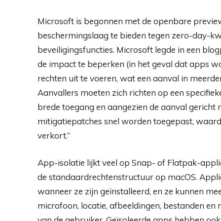
Microsoft is begonnen met de openbare preview v
beschermingslaag te bieden tegen zero-day-kw
beveiligingsfuncties. Microsoft legde in een blo
de impact te beperken (in het geval dat apps
rechten uit te voeren, wat een aanval in meerde
Aanvallers moeten zich richten op een specifie
brede toegang en aangezien de aanval gericht 
mitigatiepatches snel worden toegepast, waar
verkort.”
App-isolatie lijkt veel op Snap- of Flatpak-appl
de standaardrechtenstructuur op macOS. Appli
wanneer ze zijn geïnstalleerd, en ze kunnen mee
microfoon, locatie, afbeeldingen, bestanden 
van de gebruiker. Geïsoleerde apps hebben ook