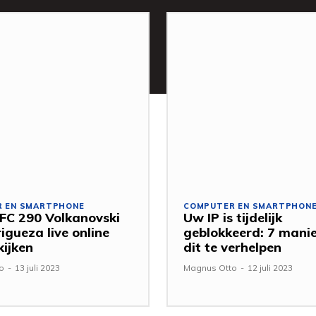
 EN SMARTPHONE
COMPUTER EN SMARTPHON
FC 290 Volkanovski
Uw IP is tijdelijk
igueza live online
geblokkeerd: 7 mani
kijken
dit te verhelpen
o
-
13 juli 2023
Magnus Otto
-
12 juli 2023