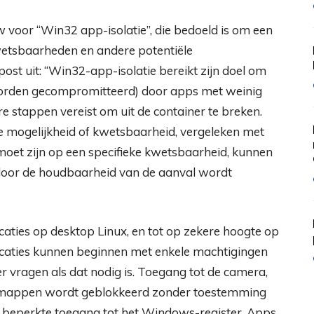
oor “Win32 app-isolatie”, die bedoeld is om een ​​
etsbaarheden en andere potentiële
gpost uit: “Win32-app-isolatie bereikt zijn doel om
 worden gecompromitteerd) door apps met weinig
re stappen vereist om uit de container te breken.
ke mogelijkheid of kwetsbaarheid, vergeleken met
moet zijn op een specifieke kwetsbaarheid, kunnen
door de houdbaarheid van de aanval wordt
icaties op desktop Linux, en tot op zekere hoogte op
caties kunnen beginnen met enkele machtigingen
r vragen als dat nodig is. Toegang tot de camera,
en mappen wordt geblokkeerd zonder toestemming
 beperkte toegang tot het Windows-register. Apps