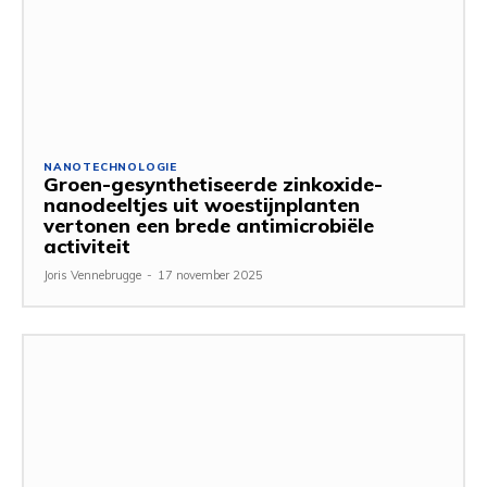
NANOTECHNOLOGIE
Groen-gesynthetiseerde zinkoxide-
nanodeeltjes uit woestijnplanten
vertonen een brede antimicrobiële
activiteit
Joris Vennebrugge
-
17 november 2025