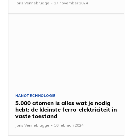
Joris Vennebrugge
-
27 november 2024
NANOTECHNOLOGIE
5.000 atomen is alles wat je nodig
hebt: de kleinste ferro-elektriciteit in
vaste toestand
Joris Vennebrugge
-
16 februari 2024