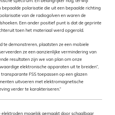
tische spectrum. En belangrijker nog, terwijl
 bepaalde polarisatie die uit een bepaalde richting
olarisatie van de radiogolven en waren de
lshoeken. Een ander positief punt is dat de geprinte
achteruit toen het materiaal werd opgerold.
d te demonstreren, plaatsten ze een mobiele
bserveerden ze een aanzienlijke vermindering van
vende resultaten zijn we van plan om onze
waardige elektronische apparaten uit te breiden”,
e transparante FSS toepassen op een glazen
imenten uitvoeren met elektromagnetische
ing verder te karakteriseren.”
de elektroden mogelijk gemaakt door schaalbaar