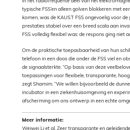
in het radiofrequente deel van het elektromagne
typische FSS’en alleen golven blokkeren met een
komen, was de KAUST FSS ongevoelig voor de p
prestaties stabiel over een breed scala aan inva
FSS volledig flexibel was: de respons ging niet 
Om de praktische toepasbaarheid van hun schil
telefoon in een doos die onder de FSS viel en o
de signaalsterkte. “Op basis van deze veelbelo
toepassingen voor flexibele, transparante, hoog
zegt Shamim. “We willen bijvoorbeeld de dunn
incubator in een ziekenhuisomgeving en exper
afscherming om ons ontwerp in een echte omgev
Meer informatie:
Weiwei Li et al. Zeer transparante en geleiden