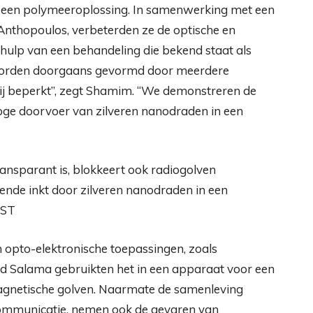
in een polymeeroplossing. In samenwerking met een
thopoulos, verbeterden ze de optische en
hulp van een behandeling die bekend staat als
n worden doorgaans gevormd door meerdere
ij beperkt”, zegt Shamim. “We demonstreren de
ge doorvoer van zilveren nanodraden in een
nde inkt door zilveren nanodraden in een
UST
n opto-elektronische toepassingen, zoals
ed Salama gebruikten het in een apparaat voor een
magnetische golven. Naarmate de samenleving
communicatie, nemen ook de gevaren van