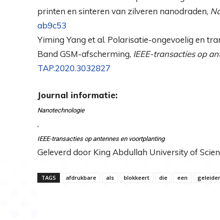
printen en sinteren van zilveren nanodraden,
Na
ab9c53
Yiming Yang et al. Polarisatie-ongevoelig en tr
Band GSM-afscherming,
IEEE-transacties op an
TAP.2020.3032827
Journal informatie:
Nanotechnologie
,
IEEE-transacties op antennes en voortplanting
Geleverd door King Abdullah University of Sci
TAGS
afdrukbare
als
blokkeert
die
een
geleide