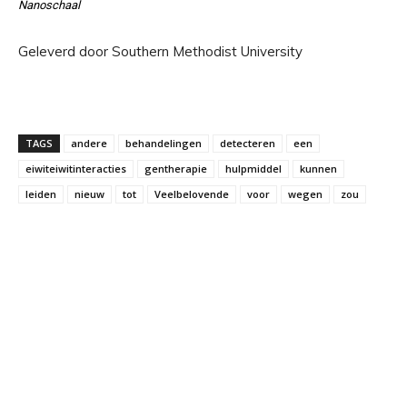
Nanoschaal
Geleverd door Southern Methodist University
TAGS
andere
behandelingen
detecteren
een
eiwiteiwitinteracties
gentherapie
hulpmiddel
kunnen
leiden
nieuw
tot
Veelbelovende
voor
wegen
zou