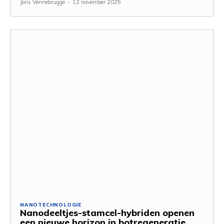
Joris Vennebrugge
-
12 november 2025
NANOTECHNOLOGIE
Nanodeeltjes-stamcel-hybriden openen
een nieuwe horizon in botregeneratie