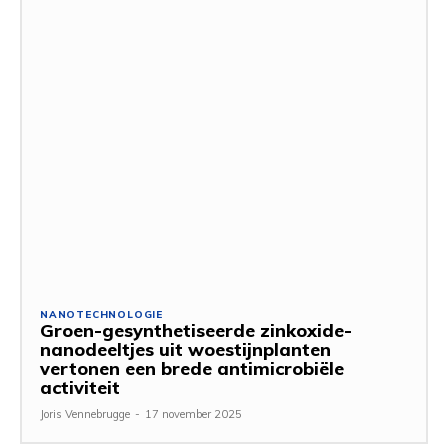
NANOTECHNOLOGIE
Groen-gesynthetiseerde zinkoxide-
nanodeeltjes uit woestijnplanten
vertonen een brede antimicrobiële
activiteit
Joris Vennebrugge
-
17 november 2025