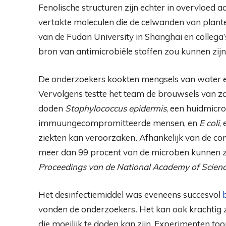
Fenolische structuren zijn echter in overvloed a
vertakte moleculen die de celwanden van plant
van de Fudan University in Shanghai en collega’
bron van antimicrobiële stoffen zou kunnen zijn
De onderzoekers kookten mengsels van water en 
Vervolgens testte het team de brouwsels van 
doden
Staphylococcus epidermis
, een huidmicro
immuungecompromitteerde mensen, en
E coli
,
ziekten kan veroorzaken
.
Afhankelijk van de co
meer dan 99 procent van de microben kunnen za
Proceedings van de National Academy of Scien
Het desinfectiemiddel was eveneens succesvol
vonden de onderzoekers
.
Het kan ook krachtig 
die moeilijk te doden kan zijn. Experimenten to