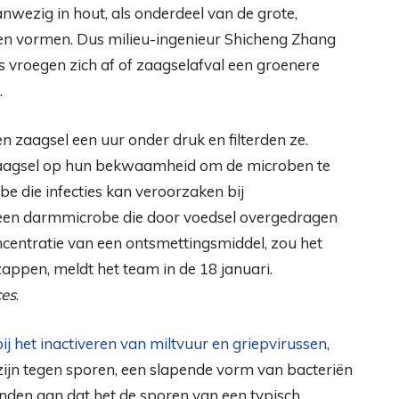
anwezig in hout, als onderdeel van de grote,
en vormen. Dus milieu-ingenieur Shicheng Zhang
s vroegen zich af of zaagselafval een groenere
.
zaagsel een uur onder druk en filterden ze.
zaagsel op hun bekwaamheid om de microben te
be die infecties kan veroorzaken bij
 een darmmicrobe die door voedsel overgedragen
ncentratie van een ontsmettingsmiddel, zou het
ppen, meldt het team in de 18 januari.
ces
.
bij het inactiveren van miltvuur en griepvirussen
,
zijn tegen sporen, een slapende vorm van bacteriën
onden aan dat het de sporen van een typisch