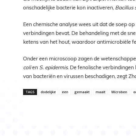
onschadelijke bacterie kon inactiveren,
Bacillus 
Een chemische analyse wees uit dat de soep op 
verbindingen bevat. De behandeling met de sne
ketens van het hout, waardoor antimicrobiële f
Onder een microscoop zagen de wetenschapper
coli
en
S. epidermis
. De fenolische verbindingen
van bacteriën en virussen beschadigen, zegt Zh
TAGS
dodelijke
een
gemaakt
maait
Microben
o