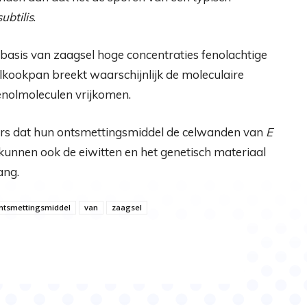
subtilis
.
basis van zaagsel hoge concentraties fenolachtige
lkookpan breekt waarschijnlijk de moleculaire
enolmoleculen vrijkomen.
s dat hun ontsmettingsmiddel de celwanden van
E
 kunnen ook de eiwitten en het genetisch materiaal
ang.
ntsmettingsmiddel
van
zaagsel