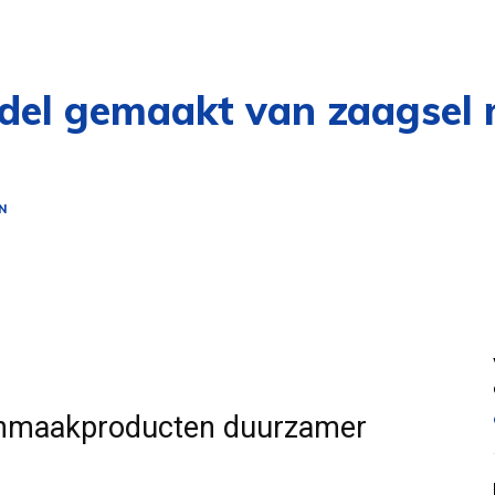
el gemaakt van zaagsel m
N
onmaakproducten duurzamer