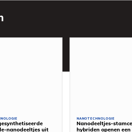
n
NOLOGIE
NANOTECHNOLOGIE
esynthetiseerde
Nanodeeltjes-stamce
de-nanodeeltjes uit
hybriden openen een