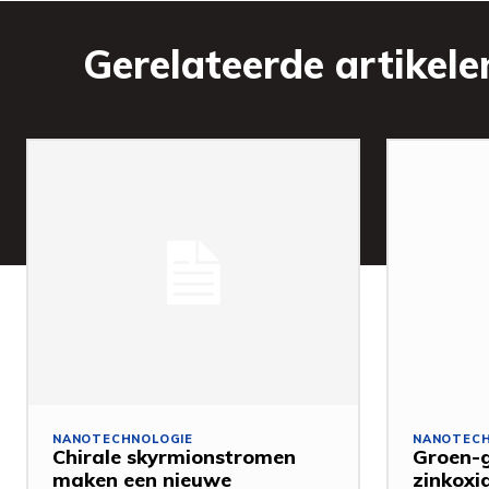
Gerelateerde artikele
NANOTECHNOLOGIE
NANOTECH
Chirale skyrmionstromen
Groen-g
maken een nieuwe
zinkoxi