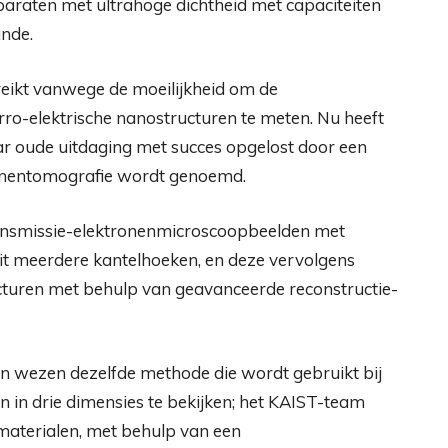
raten met ultrahoge dichtheid met capaciteiten
ande.
reikt vanwege de moeilijkheid om de
rro-elektrische nanostructuren te meten. Nu heeft
r oude uitdaging met succes opgelost door een
ronentomografie wordt genoemd.
ransmissie-elektronenmicroscoopbeelden met
it meerdere kantelhoeken, en deze vervolgens
ucturen met behulp van geavanceerde reconstructie-
n wezen dezelfde methode die wordt gebruikt bij
 in drie dimensies te bekijken; het KAIST-team
materialen, met behulp van een