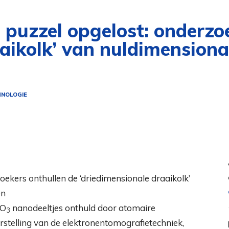
 puzzel opgelost: onderzo
aikolk’ van nuldimensional
NOLOGIE
iO
nanodeeltjes onthuld door atomaire
3
rstelling van de elektronentomografietechniek,