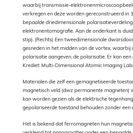
waarbij transmissie-elektronenmicroscoopbee
verkregen en deze worden gereconstrueerd in 
bepaalde driedimensionale polarisatieverdeling
elektronentomografie. Aan de onderkant is duid
stip). (Rechts) Een tweedimensionale dwarsdoor
gesneden in het midden van de vortex, waarbij d
polarisatie aangeven. de polarisatie. Er kan e
Krediet: Multi-Dimensional Atomic Imaging Lab
Materialen die zelf een gemagnetiseerde toes
magnetisch veld (dwz permanente magneten) wo
kan worden gezien als de elektrische tegenhan
gepolariseerde toestand behouden zonder een ex
Het is bekend dat ferromagneten hun magneti
verkleind tot nanogroottes onder een bepaalde 