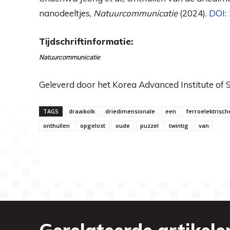
nanodeeltjes,
Natuurcommunicatie
(2024).
DOI:
Tijdschriftinformatie:
Natuurcommunicatie
Geleverd door het Korea Advanced Institute of
TAGS
draaikolk
driedimensionale
een
ferroelektrisch
onthullen
opgelost
oude
puzzel
twintig
van