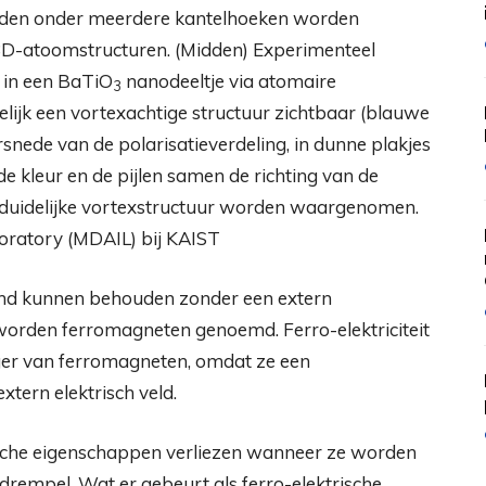
lden onder meerdere kantelhoeken worden
3D-atoomstructuren. (Midden) Experimenteel
 in een BaTiO
nanodeeltje via atomaire
3
elijk een vortexachtige structuur zichtbaar (blauwe
snede van de polarisatieverdeling, in dunne plakjes
e kleur en de pijlen samen de richting van de
en duidelijke vortexstructuur worden waargenomen.
oratory (MDAIL) bij KAIST
tand kunnen behouden zonder een extern
rden ferromagneten genoemd. Ferro-elektriciteit
ger van ferromagneten, omdat ze een
tern elektrisch veld.
sche eigenschappen verliezen wanneer ze worden
drempel. Wat er gebeurt als ferro-elektrische