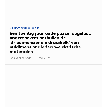
NANOTECHNOLOGIE
Een twintig jaar oude puzzel opgelost:
onderzoekers onthullen de
‘driedimensionale draaikolk’ van
nuldimensionale ferro-elektrische
materialen
Joris Vennebrugge
-
31 mei 2024