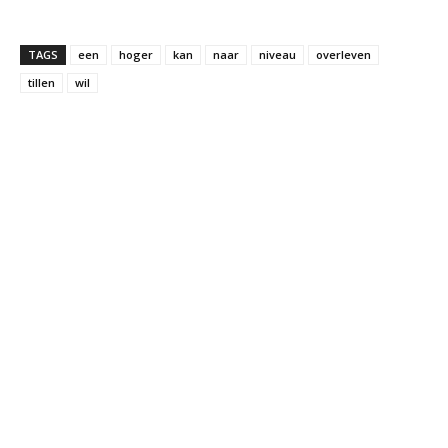
TAGS
een
hoger
kan
naar
niveau
overleven
tillen
wil