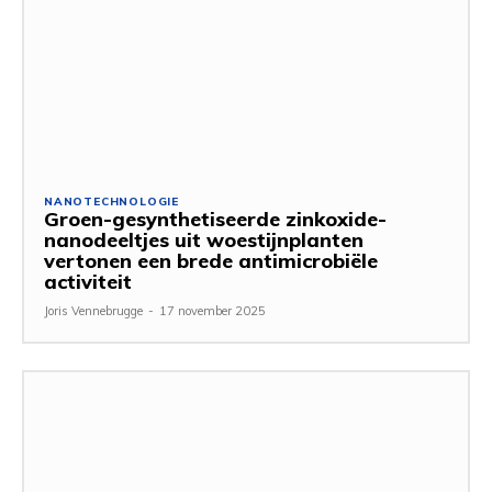
NANOTECHNOLOGIE
Groen-gesynthetiseerde zinkoxide-
nanodeeltjes uit woestijnplanten
vertonen een brede antimicrobiële
activiteit
Joris Vennebrugge
-
17 november 2025