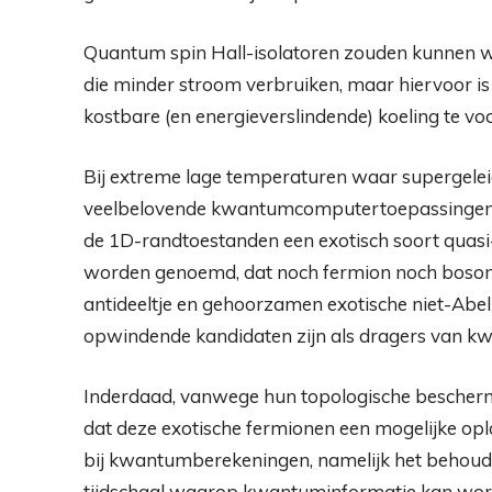
Quantum spin Hall-isolatoren zouden kunnen w
die minder stroom verbruiken, maar hiervoor 
kostbare (en energieverslindende) koeling te v
Bij extreme lage temperaturen waar supergelei
veelbelovende kwantumcomputertoepassingen vo
de 1D-randtoestanden een exotisch soort quasi
worden genoemd, dat noch fermion noch boson i
antideeltje en gehoorzamen exotische niet-Abel
opwindende kandidaten zijn als dragers van k
Inderdaad, vanwege hun topologische bescherm
dat deze exotische fermionen een mogelijke o
bij kwantumberekeningen, namelijk het behouden
tijdschaal waarop kwantuminformatie kan wor