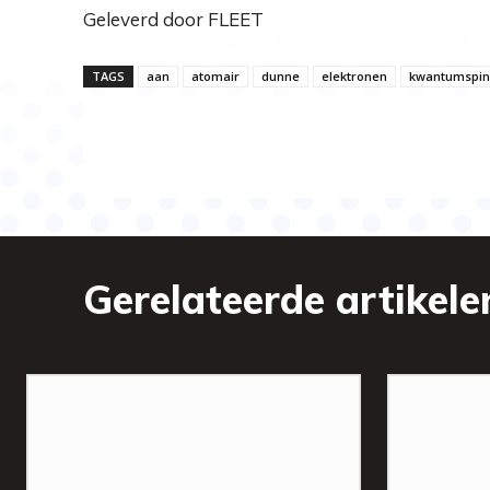
Geleverd door FLEET
TAGS
aan
atomair
dunne
elektronen
kwantumspin
Gerelateerde artikele