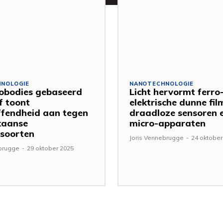
NOLOGIE
NANOTECHNOLOGIE
obodies gebaseerd
Licht hervormt ferro
f toont
elektrische dunne fil
ffendheid aan tegen
draadloze sensoren 
kaanse
micro-apparaten
soorten
Joris Vennebrugge
-
24 oktober
ebrugge
-
29 oktober 2025