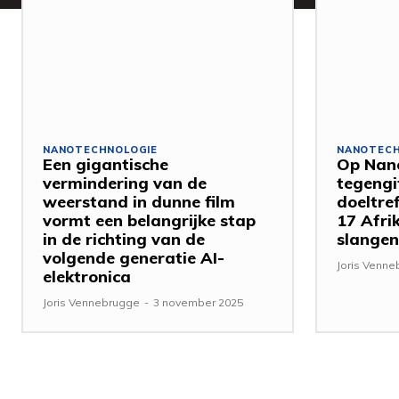
NANOTECHNOLOGIE
NANOTECH
Een gigantische
Op Nan
vermindering van de
tegengi
weerstand in dunne film
doeltre
vormt een belangrijke stap
17 Afri
in de richting van de
slangen
volgende generatie AI-
Joris Venn
elektronica
Joris Vennebrugge
-
3 november 2025