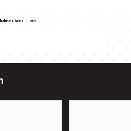
halmaterialen
rand
n