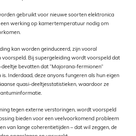
orden gebruikt voor nieuwe soorten elektronica
is een werking op kamertemperatuur nodig om
oorkomen.
ding kan worden geïnduceerd, zijn vooral
orspeld. Bij supergeleiding wordt voorspeld dat
-deeltje bevatten dat “Majorana-fermionen”
s. Inderdaad, deze anyons fungeren als hun eigen
iaanse quasi-deeltjesstatistieken, waardoor ze
wantuminformatie.
ing tegen externe verstoringen, wordt voorspeld
plossing bieden voor een veelvoorkomend probleem
 van lange coherentietijden – dat wil zeggen, de
den opgeslagen en verwerkt.