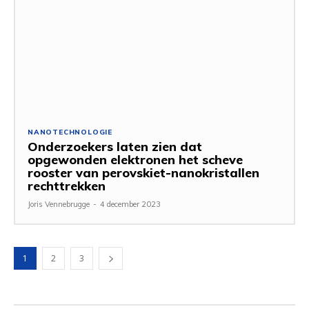
NANOTECHNOLOGIE
Onderzoekers laten zien dat
opgewonden elektronen het scheve
rooster van perovskiet-nanokristallen
rechttrekken
Joris Vennebrugge
-
4 december 2023
1
2
3