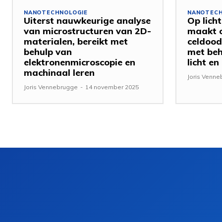
NANOTECHNOLOGIE
NANOTECH
Uiterst nauwkeurige analyse
Op lich
van microstructuren van 2D-
maakt 
materialen, bereikt met
celdood
behulp van
met beh
elektronenmicroscopie en
licht en
machinaal leren
Joris Venn
Joris Vennebrugge
-
14 november 2025