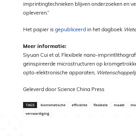
imprintingtechnieken blijven onderzoeken en v
opleveren.”
Het papier is
gepubliceerd
in het dagboek
Weten
Meer informatie:
Siyuan Cui et al, Flexibele nano-imprintlithogra
geïnspireerde microstructuren op kromgetrokken 
opto-elektronische apparaten,
Wetenschappelijk
Geleverd door Science China Press
TAGS
biomimetische
efficiënte
flexibele
maakt
mic
vervaardiging