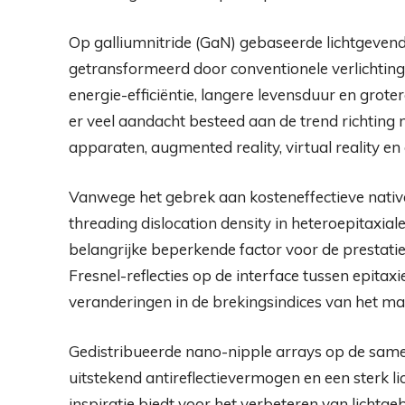
Op galliumnitride (GaN) gebaseerde lichtgevende
getransformeerd door conventionele verlichtin
energie-efficiëntie, langere levensduur en grot
er veel aandacht besteed aan de trend richting 
apparaten, augmented reality, virtual reality 
Vanwege het gebrek aan kosteneffectieve nativ
threading dislocation density in heteroepitaxiale
belangrijke beperkende factor voor de prestat
Fresnel-reflecties op de interface tussen epita
veranderingen in de brekingsindices van het mate
Gedistribueerde nano-nipple arrays op de sam
uitstekend antireflectievermogen en een sterk 
inspiratie biedt voor het verbeteren van lichtg