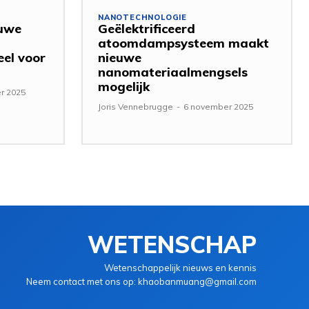
NANOTECHNOLOGIE
euwe
Geëlektrificeerd
atoomdampsysteem maakt
eel voor
nieuwe
nanomateriaalmengsels
mogelijk
r 2025
Joris Vennebrugge
-
6 november 2025
WETENSCHAP
Wetenschappelijk nieuws en kennis
Neem contact met ons op: khaobanmuang@gmail.com