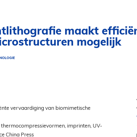
tlithografie maakt effici
crostructuren mogelijk
NOLOGIE
n thermocompressievormen, imprinten, UV-
nce China Press