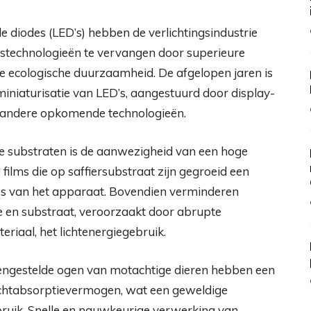
 diodes (LED’s) hebben de verlichtingsindustrie
gstechnologieën te vervangen door superieure
ere ecologische duurzaamheid. De afgelopen jaren is
miniaturisatie van LED’s, aangestuurd door display-
en andere opkomende technologieën.
e substraten is de aanwezigheid van een hoge
 films die op saffiersubstraat zijn gegroeid een
ies van het apparaat. Bovendien verminderen
xie en substraat, veroorzaakt door abrupte
riaal, het lichtenergiegebruik.
engestelde ogen van motachtige dieren hebben een
lichtabsorptievermogen, wat een geweldige
ebruik. Snelle en nauwkeurige verwerking van