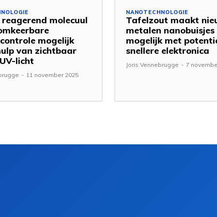
NOLOGIE
NANOTECHNOLOGIE
t reagerend molecuul
Tafelzout maakt ni
omkeerbare
metalen nanobuisjes
controle mogelijk
mogelijk met potenti
ulp van zichtbaar
snellere elektronica
 UV-licht
Joris Vennebrugge
-
7 novembe
ebrugge
-
11 november 2025