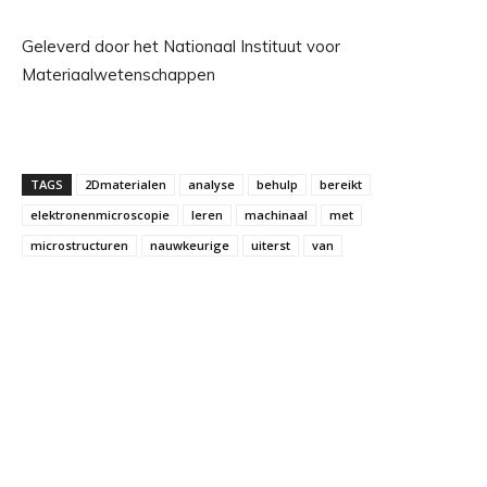
Geleverd door het Nationaal Instituut voor
Materiaalwetenschappen
TAGS
2Dmaterialen
analyse
behulp
bereikt
elektronenmicroscopie
leren
machinaal
met
microstructuren
nauwkeurige
uiterst
van