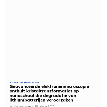
NANOTECHNOLOGIE
Geavanceerde elektronenmicroscopie
onthult kristaltransformaties op
nanoschaal die degradatie van
lithiumbatterijen veroorzaken
Joris Vennebrugge
-
28 oktober 2025