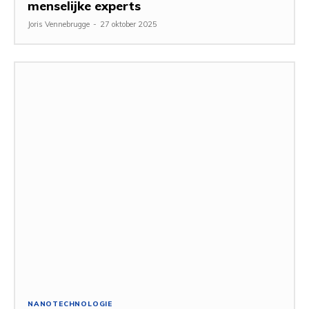
menselijke experts
Joris Vennebrugge
-
27 oktober 2025
NANOTECHNOLOGIE