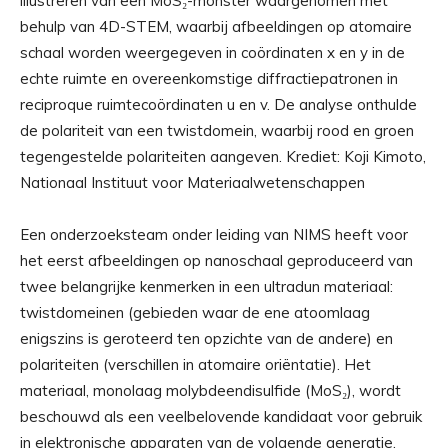
illustreren van een MoS₂-monster waargenomen met
behulp van 4D-STEM, waarbij afbeeldingen op atomaire
schaal worden weergegeven in coördinaten x en y in de
echte ruimte en overeenkomstige diffractiepatronen in
reciproque ruimtecoördinaten u en v. De analyse onthulde
de polariteit van een twistdomein, waarbij rood en groen
tegengestelde polariteiten aangeven. Krediet: Koji Kimoto,
Nationaal Instituut voor Materiaalwetenschappen
Een onderzoeksteam onder leiding van NIMS heeft voor
het eerst afbeeldingen op nanoschaal geproduceerd van
twee belangrijke kenmerken in een ultradun materiaal:
twistdomeinen (gebieden waar de ene atoomlaag
enigszins is geroteerd ten opzichte van de andere) en
polariteiten (verschillen in atomaire oriëntatie). Het
materiaal, monolaag molybdeendisulfide (MoS₂), wordt
beschouwd als een veelbelovende kandidaat voor gebruik
in elektronische apparaten van de volgende generatie.