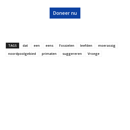
Doneer nu
TAGS
dat
een
eens
Fossielen
leefden
moerassig
noordpoolgebied
primaten
suggereren
Vroege