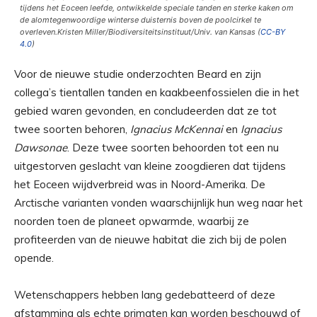
tijdens het Eoceen leefde, ontwikkelde speciale tanden en sterke kaken om
de alomtegenwoordige winterse duisternis boven de poolcirkel te
overleven.
Kristen Miller/Biodiversiteitsinstituut/Univ. van Kansas (
CC-BY
4.0
)
Voor de nieuwe studie onderzochten Beard en zijn
collega’s tientallen tanden en kaakbeenfossielen die in het
gebied waren gevonden, en concludeerden dat ze tot
twee soorten behoren,
Ignacius McKennai
en
Ignacius
Dawsonae
. Deze twee soorten behoorden tot een nu
uitgestorven geslacht van kleine zoogdieren dat tijdens
het Eoceen wijdverbreid was in Noord-Amerika. De
Arctische varianten vonden waarschijnlijk hun weg naar het
noorden toen de planeet opwarmde, waarbij ze
profiteerden van de nieuwe habitat die zich bij de polen
opende.
Wetenschappers hebben lang gedebatteerd of deze
afstamming als echte primaten kan worden beschouwd of