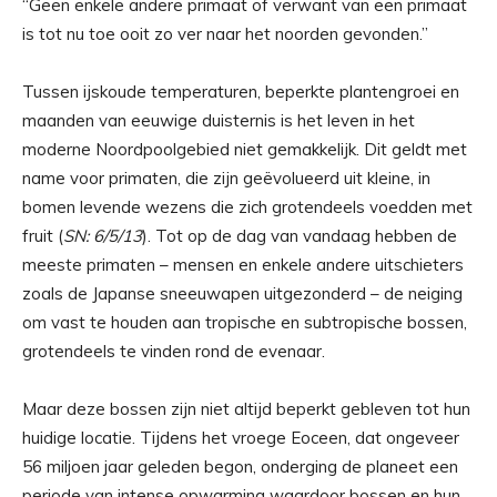
“Geen enkele andere primaat of verwant van een primaat
is tot nu toe ooit zo ver naar het noorden gevonden.”
Tussen ijskoude temperaturen, beperkte plantengroei en
maanden van eeuwige duisternis is het leven in het
moderne Noordpoolgebied niet gemakkelijk. Dit geldt met
name voor primaten, die zijn geëvolueerd uit kleine, in
bomen levende wezens die zich grotendeels voedden met
fruit (
SN: 6/5/13
). Tot op de dag van vandaag hebben de
meeste primaten – mensen en enkele andere uitschieters
zoals de Japanse sneeuwapen uitgezonderd – de neiging
om vast te houden aan tropische en subtropische bossen,
grotendeels te vinden rond de evenaar.
Maar deze bossen zijn niet altijd beperkt gebleven tot hun
huidige locatie. Tijdens het vroege Eoceen, dat ongeveer
56 miljoen jaar geleden begon, onderging de planeet een
periode van intense opwarming waardoor bossen en hun