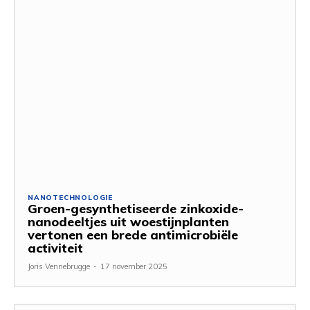
NANOTECHNOLOGIE
Groen-gesynthetiseerde zinkoxide-
nanodeeltjes uit woestijnplanten
vertonen een brede antimicrobiële
activiteit
Joris Vennebrugge
-
17 november 2025