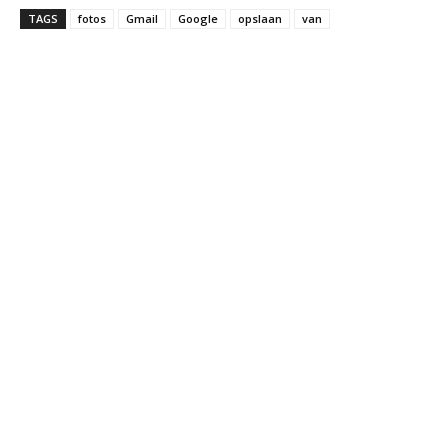
TAGS
fotos
Gmail
Google
opslaan
van