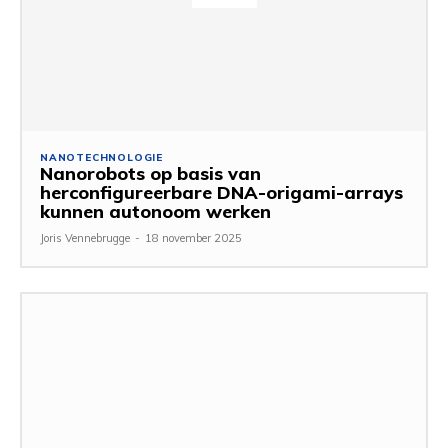
NANOTECHNOLOGIE
Nanorobots op basis van
herconfigureerbare DNA-origami-arrays
kunnen autonoom werken
Joris Vennebrugge
-
18 november 2025