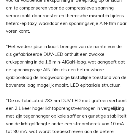
vooraf voldoende trekspanning in de epilaag op te slaan
om te compenseren voor de compressieve spanning
veroorzaakt door rooster en thermische mismatch tijdens
hetero-epitaxy, waardoor een spanningsvrije AlN-film naar
voren komt.
“Het wederzijdse in kaart brengen van de ruimte van de
als gefabriceerde DUV-LED onthult een zwakke
drukspanning in de 1,8 m n-AlGaN-laag, wat aangeeft dat
de spanningsvrije AlN-film als een betrouwbare
sjabloonlaag de hoogwaardige kristallijne toestand van de
bovenste laag mogelijk maakt. LED epitaxiale structuur.
“De as-fabricated 283 nm DUV LED met grafeen vertoont
een 2,1 keer hoger lichtopbrengstvermogen in vergelijking
met zijn tegenhanger op kale saffier en gunstige stabiliteit
van de lichtgolflengte onder een stroombereik van 10 mA
tot 80 mA, wat wordt toegeschreven aan de betere