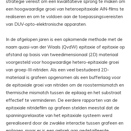
strategie vereist om een ​​kwalitatieve sprong te maken om
een ​​hoogwaardige groei van heteroepitaxiale AlN-films te
realiseren en om te voldoen aan de toepassingsvereisten
van DUV-opto-elektronische apparaten.
In de afgelopen jaren is een opkomende methode met de
naam quasi-van der Waals (QvdW) epitaxie of epitaxie op
afstand op basis van tweedimensionaal (2D) materiaal
voorgesteld voor hoogwaardige hetero-epitaxiale groei
van groep-III-nitriden. Als een veel bestudeerd 2D-
materiaal is grafeen opgenomen als een bufferlaag voor
de epitaxiale groei van nitriden om de roostermismatch en
thermische mismatch tussen de epilaag en het substraat
effectief te verminderen. De eerdere rapporten van de
epitaxiale nitridefilm op grafeen stelden meestal dat de
spanningsrelaxatie van het epitaxiale systeem werd
gerealiseerd door de zwakke interactie tussen grafeen en
epilagen, maar er is een gebrek aan gedetailleerde