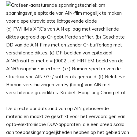
(a) FWHM’s XRC’s van AlN epilaag met verschillende
diktes gegroeid op Gr-gebufferde saffier. (b) Geschatte
DD van de AlN-films met en zonder Gr-bufferlaag met
verschillende diktes. (c) DF-beelden van epitaxiaal
AlN/Gr/saffier met g = [0002]. (d) HRTEM-beeld van de
AlN/Gr/sapphire-interface. ( e ) Raman-spectra van de
structuur van AlN / Gr / saffier als gegroeid. (f) Relatieve
Raman-verschuivingen van E₂ (hoog) van AlN met
verschillende groeidiktes. Krediet: Hongliang Chang et al.
De directe bandafstand van op AlN gebaseerde
materialen maakt ze geschikt voor het vervaardigen van
opto-elektronische DUV-apparaten, die een breed scala
aan toepassingsmogelijkheden hebben op het gebied van