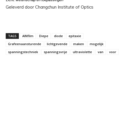
Geleverd door Changchun Institute of Optics
TAGS
AlNfilm
Diepe
diode
epitaxie
Grafeenaansturende
lichtgevende
maken
mogelijk
spanningstechniek
spanningsvrije
ultraviolette
van
voor