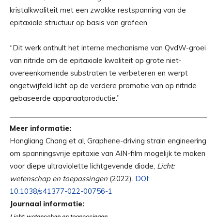
kristalkwaliteit met een zwakke restspanning van de
epitaxiale structuur op basis van grafeen.
“Dit werk onthult het interne mechanisme van QvdW-groei
van nitride om de epitaxiale kwaliteit op grote niet-
overeenkomende substraten te verbeteren en werpt
ongetwijfeld licht op de verdere promotie van op nitride
gebaseerde apparaatproductie.”
Meer informatie:
Hongliang Chang et al, Graphene-driving strain engineering
om spanningsvrije epitaxie van AlN-film mogelijk te maken
voor diepe ultraviolette lichtgevende diode,
Licht:
wetenschap en toepassingen
(2022).
DOI:
10.1038/s41377-022-00756-1
Journaal informatie:
Licht: wetenschap en toepassingen