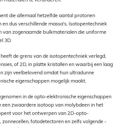
ment die allemaal hetzelfde aantal protonen
 en dus verschillende massa's. Isotopentechniek
ren van zogenaamde bulkmaterialen die uniforme
l 3D.
eeft de grens van de isotopentechniek verlegd,
es, of 2D, in platte kristallen en waarbij een laag
en zijn veelbelovend omdat hun ultradunne
onische eigenschappen mogelijk maakt.
rgenomen in de opto-elektronische eigenschappen
e een zwaardere isotoop van molybdeen in het
n opent voor het ontwerpen van 2D-opto-
 zonnecellen, fotodetectoren en zelfs volgende -