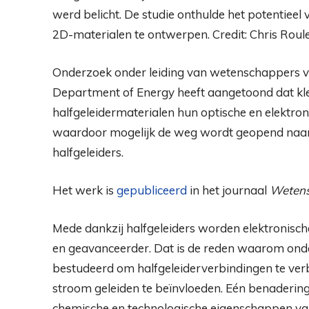
werd belicht. De studie onthulde het potentiee
2D-materialen te ontwerpen. Credit: Chris Rou
Onderzoek onder leiding van wetenschappers v
Department of Energy heeft aangetoond dat kl
halfgeleidermaterialen hun optische en elektr
waardoor mogelijk de weg wordt geopend naa
halfgeleiders.
Het werk is
gepubliceerd
in het journaal
Wetens
Mede dankzij halfgeleiders worden elektronisc
en geavanceerder. Dat is de reden waarom on
bestudeerd om halfgeleiderverbindingen te ver
stroom geleiden te beïnvloeden. Eén benadering 
chemische en technologische eigenschappen van