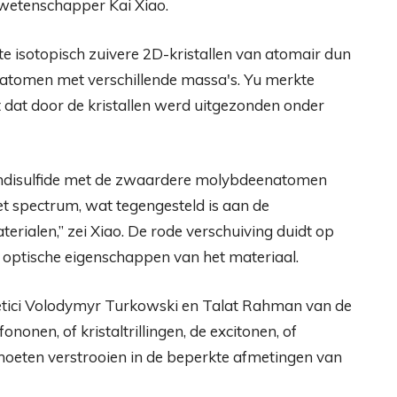
wetenschapper Kai Xiao.
te isotopisch zuivere 2D-kristallen van atomair dun
tomen met verschillende massa's. Yu merkte
ht dat door de kristallen werd uitgezonden onder
endisulfide met de zwaardere molybdeenatomen
et spectrum, wat tegengesteld is aan de
erialen,” zei Xiao. De rode verschuiving duidt op
f optische eigenschappen van het materiaal.
etici Volodymyr Turkowski en Talat Rahman van de
ononen, of kristaltrillingen, de excitonen, of
moeten verstrooien in de beperkte afmetingen van