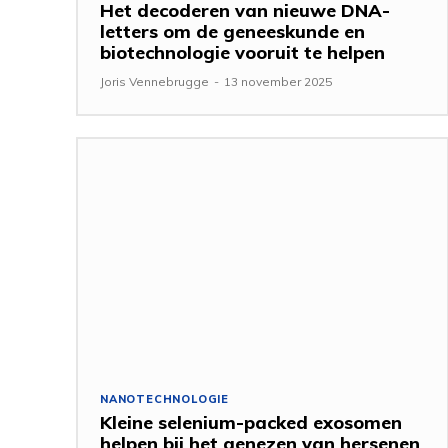
Het decoderen van nieuwe DNA-
letters om de geneeskunde en
biotechnologie vooruit te helpen
Joris Vennebrugge
-
13 november 2025
NANOTECHNOLOGIE
Kleine selenium-packed exosomen
helpen bij het genezen van hersenen