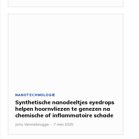
NANOTECHNOLOGIE
Synthetische nanodeeltjes eyedrops
helpen hoornvliezen te genezen na
chemische of inflammatoire schade
Joris Vennebrugge
-
7 mei 2025