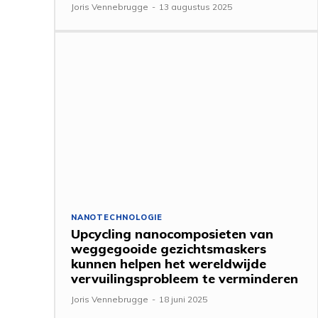
Joris Vennebrugge
-
13 augustus 2025
NANOTECHNOLOGIE
Upcycling nanocomposieten van
weggegooide gezichtsmaskers
kunnen helpen het wereldwijde
vervuilingsprobleem te verminderen
Joris Vennebrugge
-
18 juni 2025