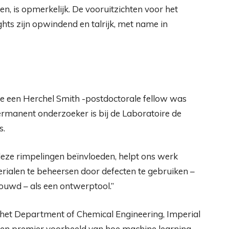
, is opmerkelijk. De vooruitzichten voor het
hts zijn opwindend en talrijk, met name in
n ze een Herchel Smith -postdoctorale fellow was
rmanent onderzoeker is bij de Laboratoire de
s.
deze rimpelingen beïnvloeden, helpt ons werk
rialen te beheersen door defecten te gebruiken –
houwd – als een ontwerptool.”
 het Department of Chemical Engineering, Imperial
 een premier voorbeeld van hoe machine learning-