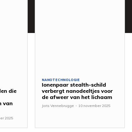
NANOTECHNOLOGIE
Ionenpaar stealth-schild
en die
verbergt nanodeeltjes voor
de afweer van het lichaam
n van
Joris Vennebrugge
-
10 november 2025
er 2025