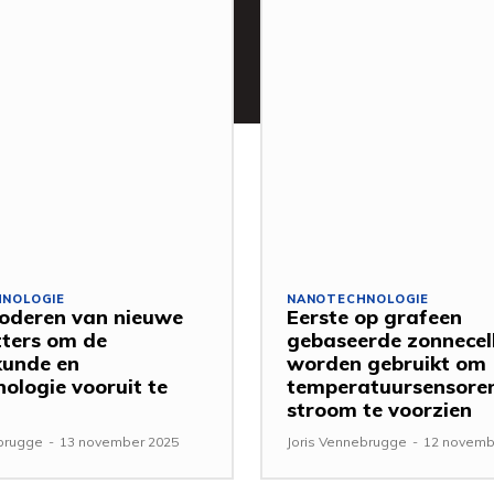
NOLOGIE
NANOTECHNOLOGIE
oderen van nieuwe
Eerste op grafeen
ters om de
gebaseerde zonnecell
kunde en
worden gebruikt om
nologie vooruit te
temperatuursensore
stroom te voorzien
ebrugge
-
13 november 2025
Joris Vennebrugge
-
12 novemb