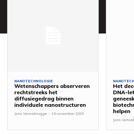
NANOTECHNOLOGIE
NANOTECH
Wetenschappers observeren
Het dec
rechtstreeks het
DNA-let
diffusiegedrag binnen
genees
individuele nanostructuren
biotech
helpen
Joris Vennebrugge
-
19 november 2025
Joris Venn