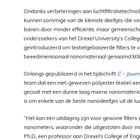
Ondanks verbeteringen aan luchtfiltratietechn
kunnen sommige van de kleinste deeltjes-die va
banen door minder efficiënte, maar gemeenschapp
onderzoekers van het Drexel University’s Colle
geïntroduceerd om textielgebaseerde filters te 
tweedimensionaal nanomateriaal genaamd MX
Onlangs gepubliceerd in het tijdschrift
C – Journ
team dat een niet-geweven polyester textiel-een 
gecoat met een dunne laag mxene nanomateriaal 
is om enkele van de beste nanodeeltjes uit de luc
“Het kan een uitdaging zijn voor gewone filter
nanometers, waaronder die uitgestoten door indu
Ph.D., een professor aan Drexel’s College of Eng