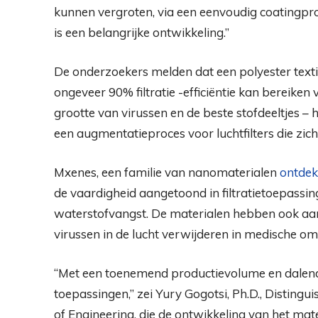
kunnen vergroten, via een eenvoudig coatingpro
is een belangrijke ontwikkeling.”
De onderzoekers melden dat een polyester text
ongeveer 90% filtratie -efficiëntie kan bereiken
grootte van virussen en de beste stofdeeltjes – h
een augmentatieproces voor luchtfilters die zich
Mxenes, een familie van nanomaterialen
ontdek
de vaardigheid aangetoond in filtratietoepass
waterstofvangst. De materialen hebben ook a
virussen in de lucht verwijderen in medische o
“Met een toenemend productievolume en dalend
toepassingen,” zei Yury Gogotsi, Ph.D., Distingu
of Engineering, die de ontwikkeling van het mat