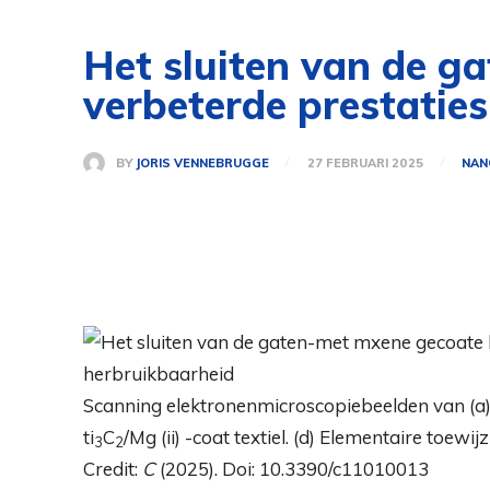
Het sluiten van de g
verbeterde prestatie
BY
JORIS VENNEBRUGGE
27 FEBRUARI 2025
NAN
Scanning elektronenmicroscopiebeelden van (a) ni
ti
C
/Mg (ii) -coat textiel. (d) Elementaire toew
3
2
Credit:
C
(2025). Doi: 10.3390/c11010013