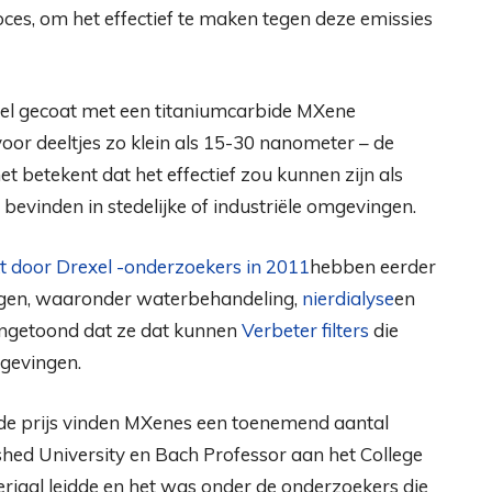
ces, om het effectief te maken tegen deze emissies
iel gecoat met een titaniumcarbide MXene
 voor deeltjes zo klein als 15-30 nanometer – de
et betekent dat het effectief zou kunnen zijn als
 bevinden in stedelijke of industriële omgevingen.
t door Drexel -onderzoekers in 2011
hebben eerder
ingen, waaronder waterbehandeling,
nierdialyse
en
angetoond dat ze dat kunnen
Verbeter filters
die
mgevingen.
e prijs vinden MXenes een toenemend aantal
ished University en Bach Professor aan het College
eriaal leidde en het was onder de onderzoekers die