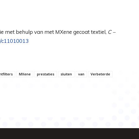
atie met behulp van met MXene gecoat textiel,
C –
0/c11010013
htfilters
MXene
prestaties
sluiten
van
Verbeterde