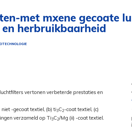
aten-met mxene gecoate luc
s en herbruikbaarheid
OTECHNOLOGIE
et -gecoat textiel, (b) ti
C
-coat textiel, (c)
3
2
ijzingen verzameld op Ti
C
/Mg (ii) -coat textiel.
3
2