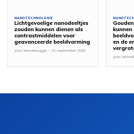
NANOTECHNOLOGIE
NANOTECH
Lichtgevoelige nanodeeltjes
Gouden
zouden kunnen dienen als
kunnen 
contrastmiddelen voor
beeldvo
geavanceerde beeldvorming
en de e
vergrot
Joris Vennebrugge
-
22 september 2025
Joris Venn