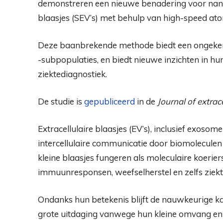
demonstreren een nieuwe benadering voor nanosc
blaasjes (SEV’s) met behulp van high-speed at
Deze baanbrekende methode biedt een ongekend 
-subpopulaties, en biedt nieuwe inzichten in hun
ziektediagnostiek.
De studie is
gepubliceerd
in de
Journal of extrace
Extracellulaire blaasjes (EV’s), inclusief exosome
intercellulaire communicatie door biomoleculen 
kleine blaasjes fungeren als moleculaire koerie
immuunresponsen, weefselherstel en zelfs ziekt
Ondanks hun betekenis blijft de nauwkeurige ka
grote uitdaging vanwege hun kleine omvang en h