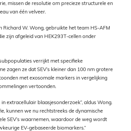
e, missen de resolutie om precieze structurele en
eau van één velveer.
m en Richard W. Wong, gebruikte het team HS-AFM
die zijn afgeleid van HEK293T-cellen onder
ubpopulaties verrijkt met specifieke
 zagen ze dat SEV’s kleiner dan 100 nm grotere
rtoonden met exosomale markers in vergelijking
chommelingen vertoonden.
in extracellulair blaasjesonderzoek”, aldus Wong.
e, kunnen we nu rechtstreeks de dynamische
duele SEV’s waarnemen, waardoor de weg wordt
uwkeurige EV-gebaseerde biomarkers.”