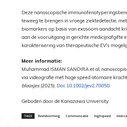
Deze nanoscopische immunofenotyperingsbenader
teweeg te brengen in vroege ziektedetectie, met
biomarkers op basis van exosoom aandacht kri
aan de vooruitgang in gerichte medicijnafgifte
karakterisering van therapeutische EV’s mogeli
Meer informatie:
Muhammad ISMAN SANDIRA et al, nanoscopische p
via videografie met hoge speed atomaire krach
blaasjes
(2025).
Doi: 10.1002/jev2.70050
Geboden door de Kanazawa University
TAGS
Beeldvorming
Communicatie
highspeed
interce