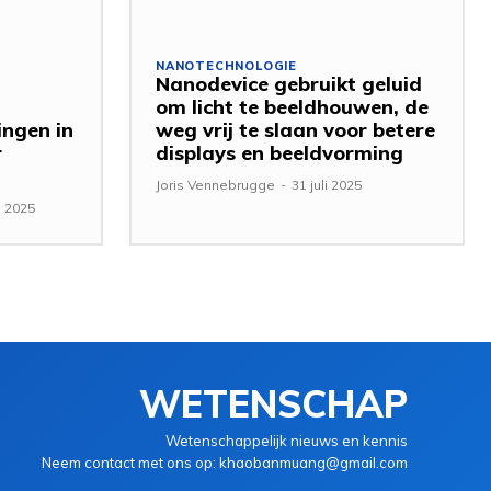
NANOTECHNOLOGIE
Nanodevice gebruikt geluid
om licht te beeldhouwen, de
ingen in
weg vrij te slaan voor betere
r
displays en beeldvorming
Joris Vennebrugge
-
31 juli 2025
 2025
WETENSCHAP
Wetenschappelijk nieuws en kennis
Neem contact met ons op: khaobanmuang@gmail.com