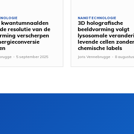
NOLOGIE
NANOTECHNOLOGIE
 kwantumnaalden
3D holografische
de resolutie van de
beeldvorming volgt
rming verscherpen
lysosomale verander
nergieconversie
levende cellen zonde
en
chemische labels
ebrugge
-
5 september 2025
Joris Vennebrugge
-
8 augustus