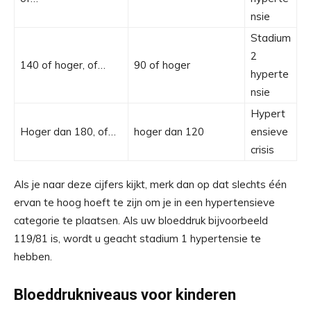
nsie
Stadium
2
140 of hoger, of…
90 of hoger
hyperte
nsie
Hypert
Hoger dan 180, of…
hoger dan 120
ensieve
crisis
Als je naar deze cijfers kijkt, merk dan op dat slechts één
ervan te hoog hoeft te zijn om je in een hypertensieve
categorie te plaatsen. Als uw bloeddruk bijvoorbeeld
119/81 is, wordt u geacht stadium 1 hypertensie te
hebben.
Bloeddrukniveaus voor kinderen