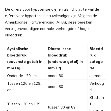
De cijfers voor hypotensie dienen als richtlijn, terwijl de
cijfers voor hypertensie nauwkeuriger zijn. Volgens de
Amerikaanse Hartvereniging (AHA)
, deze bereiken
vertegenwoordigen normale, verhoogde of hoge
bloeddruk:
Systolische
Diastolische
Bloedd
bloeddruk
bloeddruk
ruk
(bovenste getal) in
(onderste getal) in
catego
mm Hg
mm Hg
rie
Onder de 120, en…
onder 80
normaal
Tussen 120 en 129,
Verhoog
onder 80
en…
d
Stadium
Tussen 130 en 139,
1
tussen 80 en 89
of…
hyperte