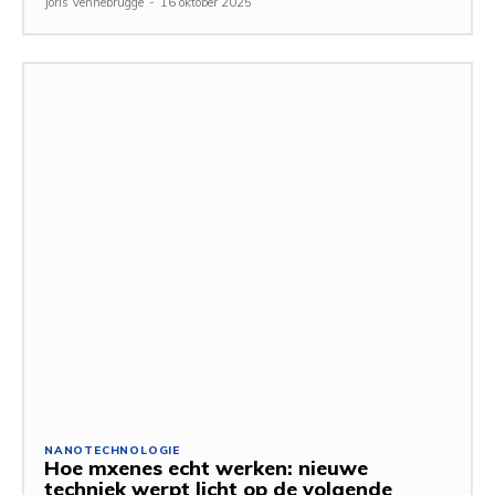
Joris Vennebrugge
-
16 oktober 2025
NANOTECHNOLOGIE
Hoe mxenes echt werken: nieuwe
techniek werpt licht op de volgende