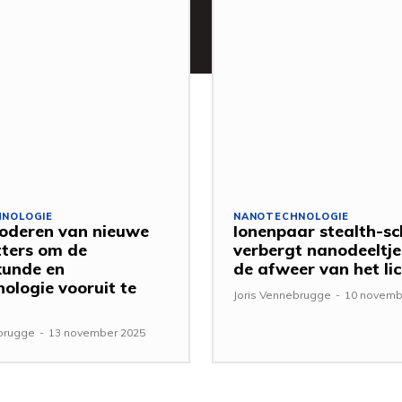
NOLOGIE
NANOTECHNOLOGIE
oderen van nieuwe
Ionenpaar stealth-sc
ters om de
verbergt nanodeeltje
kunde en
de afweer van het l
nologie vooruit te
Joris Vennebrugge
-
10 novemb
ebrugge
-
13 november 2025