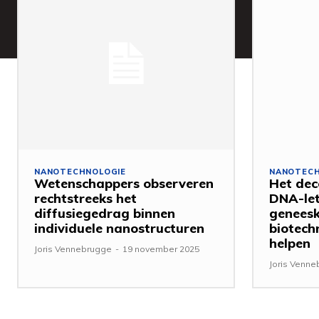
NANOTECHNOLOGIE
NANOTECH
Wetenschappers observeren
Het dec
rechtstreeks het
DNA-let
diffusiegedrag binnen
genees
individuele nanostructuren
biotech
helpen
Joris Vennebrugge
-
19 november 2025
Joris Venn