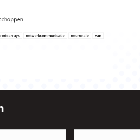
nschappen
trodearrays
netwerkcommunicatie
neuronale
van
n