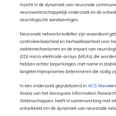
Inzicht in de dynamiek van neuronale communica
neurowetenschappelijk onderzoek en de ontwikk
neurologische aandoeningen.
Neuronale netwerkmodellen zijn waardevol geb
controleerbaarheid en herhaalbaarheid voor he
ziektemechanismen en de impact van neurologis
(2D) micro-elektrode-arrays (MEA’s) die worde
hebben echter beperkingen, met name in stabilit
langetermijnopnames belemmeren die nodig zijn
In een onderzoek gepubliceerd in
ACS Nano
een
Xinxia van het Aerospace Information Research
Wetenschappen, heeft in samenwerking met inte
ontwikkeld om de dynamiek van neuronale net