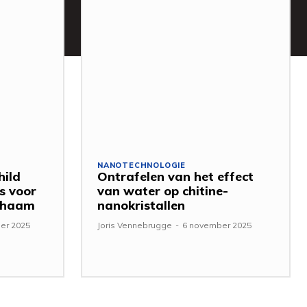
NANOTECHNOLOGIE
hild
Ontrafelen van het effect
s voor
van water op chitine-
ichaam
nanokristallen
er 2025
Joris Vennebrugge
-
6 november 2025