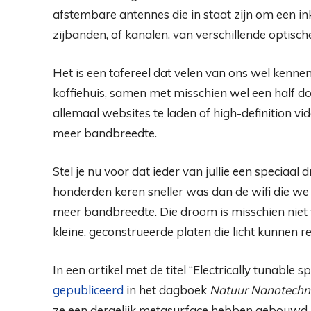
afstembare antennes die in staat zijn om een ​​i
zijbanden, of kanalen, van verschillende optische
Het is een tafereel dat velen van ons wel kennen: 
koffiehuis, samen met misschien wel een half do
allemaal websites te laden of high-definition vid
meer bandbreedte.
Stel je nu voor dat ieder van jullie een specia
honderden keren sneller was dan de wifi die w
meer bandbreedte. Die droom is misschien niet
kleine, geconstrueerde platen die licht kunnen 
In een artikel met de titel “Electrically tunable
gepubliceerd
in het dagboek
Natuur Nanotechno
ze een dergelijk metasurface hebben gebouwd, 