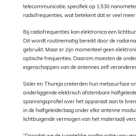
telecommunicatie, specifiek op 1.530 nanometer
radiofrequenties, wat betekent dat er veel mee
Bij radiofrequenties kan elektronica een lichtbun
Dit wordt routinematig bereikt door de radarna
gebruikt. Maar er zijn momenteel geen elektron
optische frequenties. Daarom moesten de onder
eigenschappen van de antennes zelf veranderen
Sisler en Thureja creëerden hun metasurface om
onderliggende elektrisch afstembare halfgeleid
spanningsprofiel over het apparaat aan te bren
in de halfgeleiderlaag onder elke antenne modu
lichtbuigende vermogen van het materiaal) ver
“Doordat we de ruimtelijke configuratie van ve