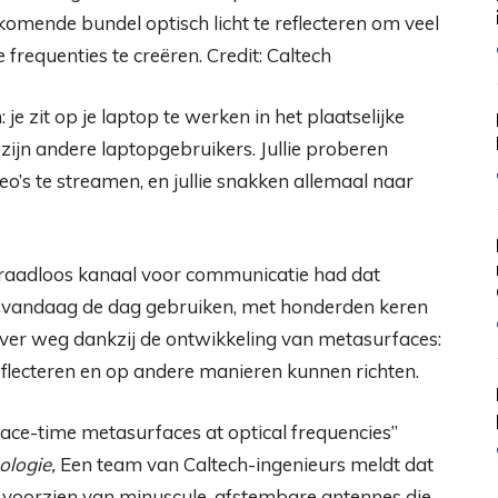
nkomende bundel optisch licht te reflecteren om veel
 frequenties te creëren. Credit: Caltech
je zit op je laptop te werken in het plaatselijke
zijn andere laptopgebruikers. Jullie proberen
eo’s te streamen, en jullie snakken allemaal naar
al draadloos kanaal voor communicatie had dat
e vandaag de dag gebruiken, met honderden keren
 ver weg dankzij de ontwikkeling van metasurfaces:
reflecteren en op andere manieren kunnen richten.
 space-time metasurfaces at optical frequencies”
logie,
Een team van Caltech-ingenieurs meldt dat
voorzien van minuscule, afstembare antennes die