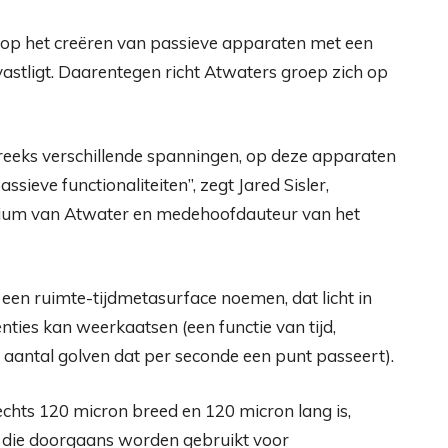
h op het creëren van passieve apparaten met een
jd vastligt. Daarentegen richt Atwaters groep zich op
reeks verschillende spanningen, op deze apparaten
ieve functionaliteiten”, zegt Jared Sisler,
orium van Atwater en medehoofdauteur van het
 een ruimte-tijdmetasurface noemen, dat licht in
enties kan weerkaatsen (een functie van tijd,
 aantal golven dat per seconde een punt passeert).
chts 120 micron breed en 120 micron lang is,
s die doorgaans worden gebruikt voor