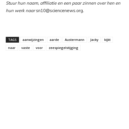
Stuur hun naam, affiliatie en een paar zinnen over hen en
hun werk naar
sn10@sciencenews.org
.
TAGS
aanwijzingen
aarde
Austermann
Jacky
kijkt
naar
vaste
voor
zeespiegelstijging