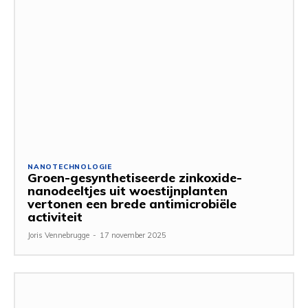
NANOTECHNOLOGIE
Groen-gesynthetiseerde zinkoxide-
nanodeeltjes uit woestijnplanten
vertonen een brede antimicrobiële
activiteit
Joris Vennebrugge
-
17 november 2025