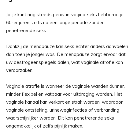
Ja, je kunt nog steeds penis-in-vagina-seks hebben in je
60-er jaren, zelfs na een lange periode zonder
penetrerende seks.
Dankzij de menopauze kan seks echter anders aanvoelen
dan toen je jonger was. De menopauze zorgt ervoor dat
uw oestrogeenspiegels dalen, wat vaginale atrofie kan
veroorzaken.
Vaginale atrofie is wanneer de vaginale wanden dunner,
minder flexibel en vatbaar voor uitdroging worden. Het
vaginale kanaal kan verkort en strak worden, waardoor
vaginale ontsteking, urineweginfecties of verbranding
waarschijnlijker worden. Dit kan penetrerende seks
ongemakkelijk of zelfs pijnlijk maken.