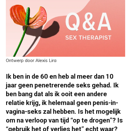
Ontwerp door Alexis Lira
Ik ben in de 60 en heb al meer dan 10
jaar geen penetrerende seks gehad. Ik
ben bang dat als ik ooit een andere
relatie krijg, ik helemaal geen penis-in-
vagina-seks zal hebben. Is het mogelijk
om na verloop van tijd “op te drogen”? Is
“gebruik het of verlies het” echt waar?