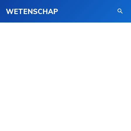
WETENSCHAP