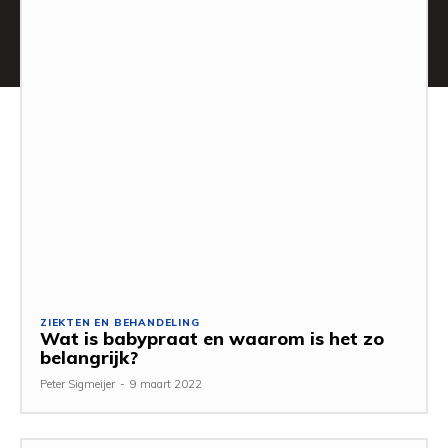
ZIEKTEN EN BEHANDELING
Wat is babypraat en waarom is het zo
belangrijk?
Peter Sigmeijer
-
9 maart 2022