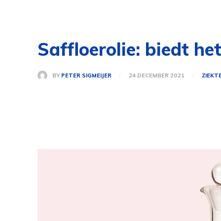
Saffloerolie: biedt h
BY
PETER SIGMEIJER
24 DECEMBER 2021
ZIEKT