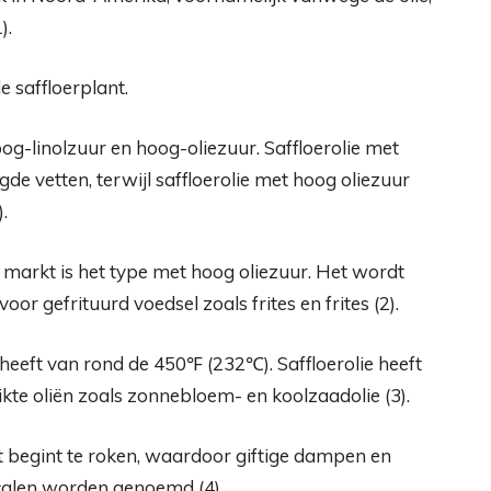
1
).
 saffloerplant.
oog-linolzuur en hoog-oliezuur. Saffloerolie met
de vetten, terwijl saffloerolie met hoog oliezuur
.
markt is het type met hoog oliezuur. Het wordt
oor gefrituurd voedsel zoals frites en frites (2).
heeft van rond de 450℉ (232℃). Saffloerolie heeft
kte oliën zoals zonnebloem- en koolzaadolie (3).
t begint te roken, waardoor giftige dampen en
dicalen worden genoemd (
4
).