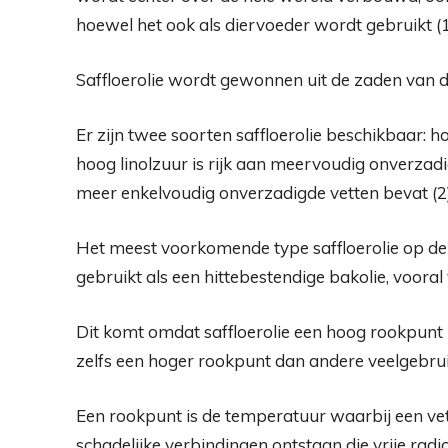
hoewel het ook als diervoeder wordt gebruikt (
Saffloerolie wordt gewonnen uit de zaden van de
Er zijn twee soorten saffloerolie beschikbaar: h
hoog linolzuur is rijk aan meervoudig onverzadig
meer enkelvoudig onverzadigde vetten bevat (2)
Het meest voorkomende type saffloerolie op de 
gebruikt als een hittebestendige bakolie, vooral v
Dit komt omdat saffloerolie een hoog rookpunt 
zelfs een hoger rookpunt dan andere veelgebrui
Een rookpunt is de temperatuur waarbij een ve
schadelijke verbindingen ontstaan ​​die vrije ra