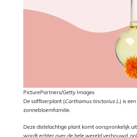
PicturePartners/Getty Images
De saffloerplant (
Carthamus tinctorius L.
) is ee
zonnebloemfamilie.
Deze distelachtige plant komt oorspronkelijk uit
wordt echter over de hele wereld verbouwd, oo