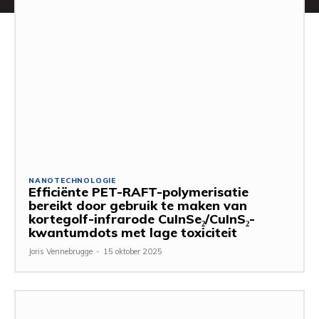
NANOTECHNOLOGIE
Efficiënte PET-RAFT-polymerisatie
bereikt door gebruik te maken van
kortegolf-infrarode CuInSe₂/CuInS₂-
kwantumdots met lage toxiciteit
Joris Vennebrugge
-
15 oktober 2025