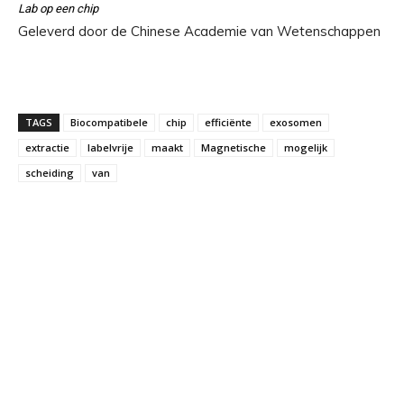
Lab op een chip
Geleverd door de Chinese Academie van Wetenschappen
TAGS
Biocompatibele
chip
efficiënte
exosomen
extractie
labelvrije
maakt
Magnetische
mogelijk
scheiding
van