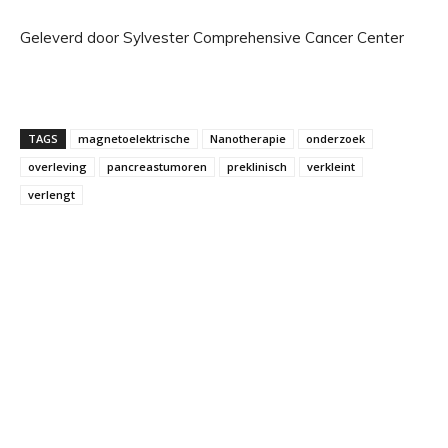
Geleverd door Sylvester Comprehensive Cancer Center
TAGS
magnetoelektrische
Nanotherapie
onderzoek
overleving
pancreastumoren
preklinisch
verkleint
verlengt