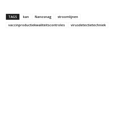
TAGS
kan
Nanosnag
stroomlijnen
vaccinproductiekwaliteitscontroles
virusdetectietechniek