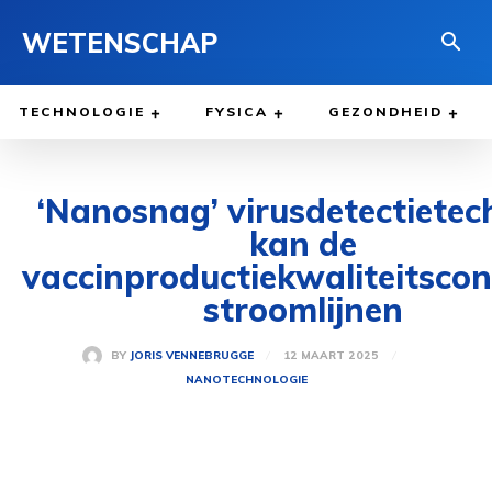
WETENSCHAP
TECHNOLOGIE
FYSICA
GEZONDHEID
‘Nanosnag’ virusdetectietec
kan de
vaccinproductiekwaliteitscon
stroomlijnen
12 MAART 2025
BY
JORIS VENNEBRUGGE
NANOTECHNOLOGIE