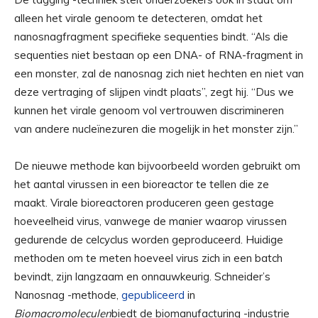
alleen het virale genoom te detecteren, omdat het
nanosnagfragment specifieke sequenties bindt. “Als die
sequenties niet bestaan ​​op een DNA- of RNA-fragment in
een monster, zal de nanosnag zich niet hechten en niet van
deze vertraging of slijpen vindt plaats”, zegt hij. “Dus we
kunnen het virale genoom vol vertrouwen discrimineren
van andere nucleïnezuren die mogelijk in het monster zijn.”
De nieuwe methode kan bijvoorbeeld worden gebruikt om
het aantal virussen in een bioreactor te tellen die ze
maakt. Virale bioreactoren produceren geen gestage
hoeveelheid virus, vanwege de manier waarop virussen
gedurende de celcyclus worden geproduceerd. Huidige
methoden om te meten hoeveel virus zich in een batch
bevindt, zijn langzaam en onnauwkeurig. Schneider’s
Nanosnag -methode,
gepubliceerd
in
Biomacromoleculen
biedt de biomanufacturing -industrie