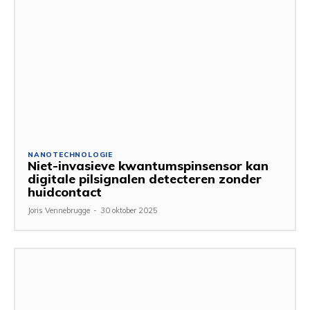
NANOTECHNOLOGIE
Niet-invasieve kwantumspinsensor kan
digitale pilsignalen detecteren zonder
huidcontact
Joris Vennebrugge
-
30 oktober 2025