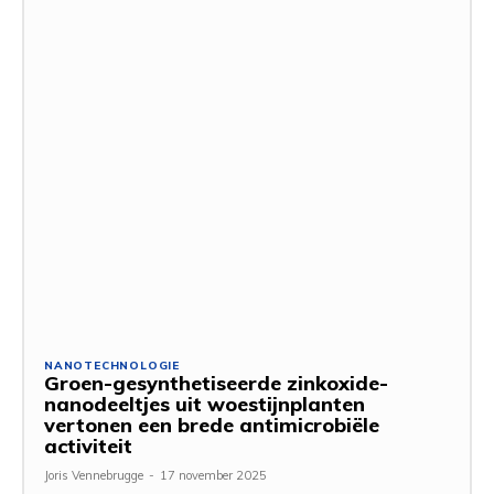
NANOTECHNOLOGIE
Groen-gesynthetiseerde zinkoxide-
nanodeeltjes uit woestijnplanten
vertonen een brede antimicrobiële
activiteit
Joris Vennebrugge
-
17 november 2025