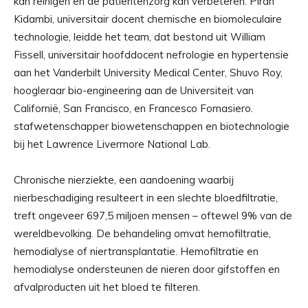
kan reinigen en de patiëntenzorg kan verbeteren. Piran
Kidambi, universitair docent chemische en biomoleculaire
technologie, leidde het team, dat bestond uit William
Fissell, universitair hoofddocent nefrologie en hypertensie
aan het Vanderbilt University Medical Center, Shuvo Roy,
hoogleraar bio-engineering aan de Universiteit van
Californië, San Francisco, en Francesco Fornasiero.
stafwetenschapper biowetenschappen en biotechnologie
bij het Lawrence Livermore National Lab.
Chronische nierziekte, een aandoening waarbij
nierbeschadiging resulteert in een slechte bloedfiltratie,
treft ongeveer 697,5 miljoen mensen – oftewel 9% van de
wereldbevolking. De behandeling omvat hemofiltratie,
hemodialyse of niertransplantatie. Hemofiltratie en
hemodialyse ondersteunen de nieren door gifstoffen en
afvalproducten uit het bloed te filteren.