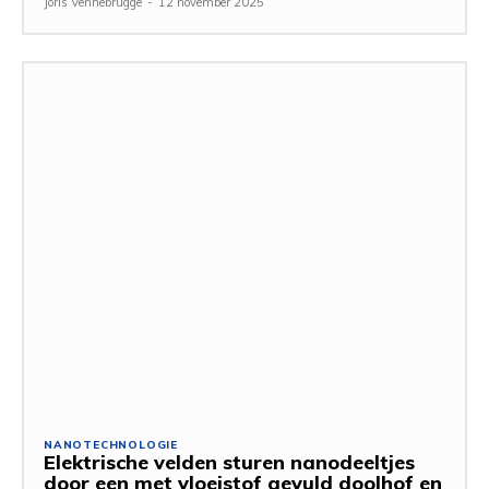
Joris Vennebrugge
-
12 november 2025
NANOTECHNOLOGIE
Elektrische velden sturen nanodeeltjes
door een met vloeistof gevuld doolhof en