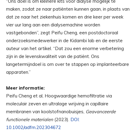
“Ons doel is om kleinere kits voor dialyse mogelijk te
maken, zodat ze naar patiënten kunnen gaan, in plaats van
dat ze naar het ziekenhuis komen en drie keer per week
vier uur lang aan een dialysemachine worden
vastgebonden”, zegt Peifu Cheng, een postdoctoraal
onderzoeksmedewerker in de Kidambi lab en de eerste
auteur van het artikel. “Dat zou een enorme verbetering
zijn in de levenskwaliteit van de patiënt. Ons
langetermijndoel is om over te stappen op implanteerbare
apparaten.”
Meer informatie:
Peifu Cheng et al, Hoogwaardige hemofiltratie via
moleculair zeven en ultralage wrijving in capillaire
membranen van koolstofnanobuisjes,
Geavanceerde
functionele materialen
(2023).
DOI:
10.1002/adfm.202304672