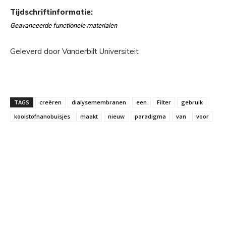
Tijdschriftinformatie:
Geavanceerde functionele materialen
Geleverd door Vanderbilt Universiteit
TAGS
creëren
dialysemembranen
een
Filter
gebruik
koolstofnanobuisjes
maakt
nieuw
paradigma
van
voor