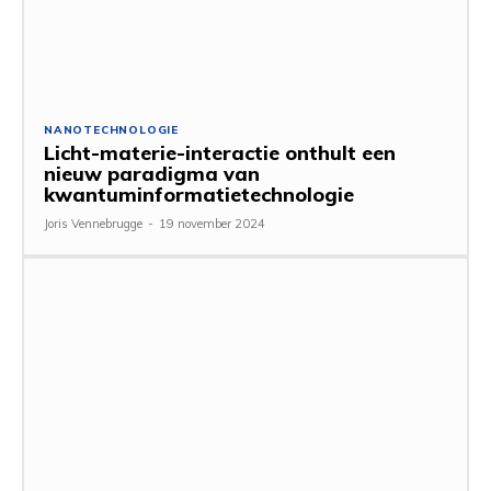
NANOTECHNOLOGIE
Licht-materie-interactie onthult een
nieuw paradigma van
kwantuminformatietechnologie
Joris Vennebrugge
-
19 november 2024