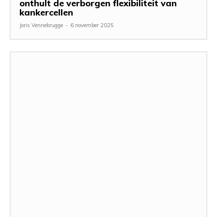
onthult de verborgen flexibiliteit van
kankercellen
Joris Vennebrugge
-
6 november 2025