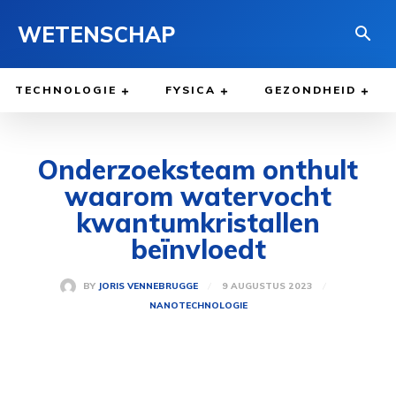
WETENSCHAP
TECHNOLOGIE
FYSICA
GEZONDHEID
Onderzoeksteam onthult
waarom watervocht
kwantumkristallen
beïnvloedt
9 AUGUSTUS 2023
BY
JORIS VENNEBRUGGE
NANOTECHNOLOGIE