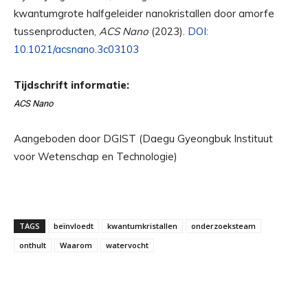
kwantumgrote halfgeleider nanokristallen door amorfe
tussenproducten,
ACS Nano
(2023).
DOI:
10.1021/acsnano.3c03103
Tijdschrift informatie:
ACS Nano
Aangeboden door DGIST (Daegu Gyeongbuk Instituut
voor Wetenschap en Technologie)
TAGS
beïnvloedt
kwantumkristallen
onderzoeksteam
onthult
Waarom
watervocht