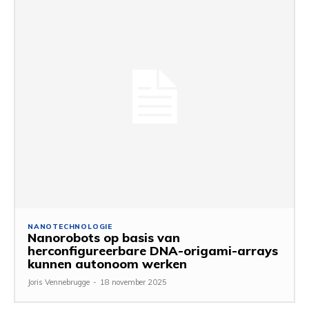
NANOTECHNOLOGIE
Nanorobots op basis van
herconfigureerbare DNA-origami-arrays
kunnen autonoom werken
Joris Vennebrugge
-
18 november 2025