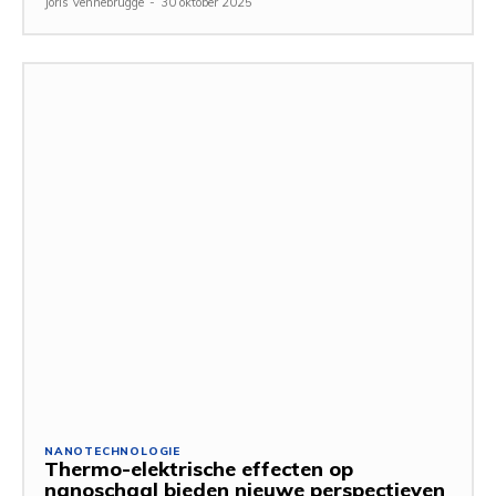
Joris Vennebrugge
-
30 oktober 2025
NANOTECHNOLOGIE
Thermo-elektrische effecten op
nanoschaal bieden nieuwe perspectieven