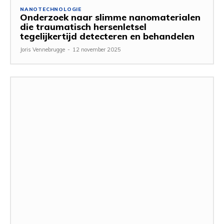
NANOTECHNOLOGIE
Onderzoek naar slimme nanomaterialen
die traumatisch hersenletsel
tegelijkertijd detecteren en behandelen
Joris Vennebrugge
-
12 november 2025