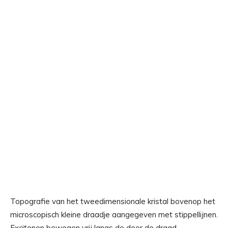
Topografie van het tweedimensionale kristal bovenop het
microscopisch kleine draadje aangegeven met stippellijnen.
Excitonen bewegen vrij langs de door de draad