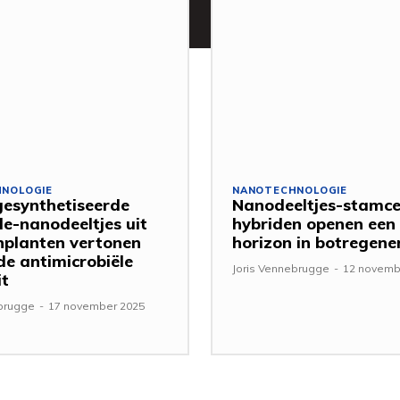
NOLOGIE
NANOTECHNOLOGIE
esynthetiseerde
Nanodeeltjes-stamce
de-nanodeeltjes uit
hybriden openen een
nplanten vertonen
horizon in botregene
de antimicrobiële
Joris Vennebrugge
-
12 novemb
it
ebrugge
-
17 november 2025