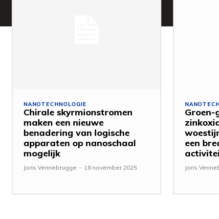
NANOTECHNOLOGIE
NANOTECH
Chirale skyrmionstromen
Groen-g
maken een nieuwe
zinkoxi
benadering van logische
woestij
apparaten op nanoschaal
een bre
mogelijk
activite
Joris Vennebrugge
-
18 november 2025
Joris Venn