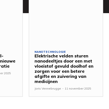
NANOTECHNOLOGIE
l-
Elektrische velden sturen
 nieuwe
nanodeeltjes door een met
ratie
vloeistof gevuld doolhof en
zorgen voor een betere
er 2025
afgifte en zuivering van
medicijnen
Joris Vennebrugge
-
11 november 2025