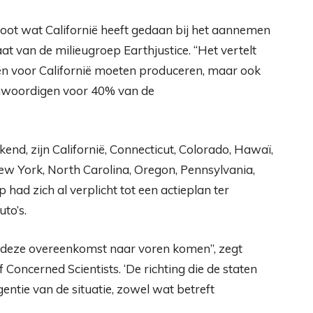
t wat Californië heeft gedaan bij het aannemen
aat van de milieugroep Earthjustice. “Het vertelt
een voor Californië moeten produceren, maar ook
enwoordigen voor 40% van de
nd, zijn Californië, Connecticut, Colorado, Hawaï,
ew York, North Carolina, Oregon, Pennsylvania,
ad zich al verplicht tot een actieplan ter
to’s.
uit deze overeenkomst naar voren komen”, zegt
 Concerned Scientists. ‘De richting die de staten
tie van de situatie, zowel wat betreft