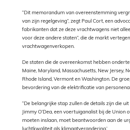
“Dit memorandum van overeenstemming vergroo
van zijn regelgeving”, zegt Paul Cort, een advoc
fabrikanten dat ze deze vrachtwagens niet all
voor deze andere staten”, die de markt verteg
vrachtwagenverkopen.
De staten die de overeenkomst hebben onderteke
Maine, Maryland, Massachusetts, New Jersey, N
Rhode Island, Vermont en Washington. De groep h
bevordering van de elektrificatie van personenau
“De belangrijke stap zullen de details zijn die 
Jimmy O’Dea, een voertuiganalist bij de Union of
moeten inslaan, moet beantwoorden aan de urgen
luchtkwaliteit als klimaatverandering.’