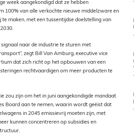
rige week aangekondigd dat ze hebben
 om 100% van alle verkochte nieuwe middelzware en
 te maken, met een tussentijdse doelstelling van
 2030.
g signaal naar de industrie te sturen met
nsport”, zegt Bill Van Amburg, executive vice
tium dat zich richt op het opbouwen van een
vesteringen rechtvaardigen om meer producten te
ie zou zijn om het in juni aangekondigde mandaat
ces Board aan te nemen, waarin wordt geëist dat
lwagens in 2045 emissievrij moeten zijn, met
meer kunnen concentreren op subsidies en
tructuur.