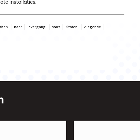
te installaties.
bben
naar
overgang
start
Staten
vliegende
n