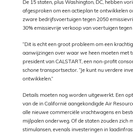
De 15 staten, plus Washington, DC, hebben vo
afgesproken om een ​​actieplan te ontwikkelen
zware bedrijfsvoertuigen tegen 2050 emissievrij
30% emissievrije verkoop van voertuigen tegen
“Dit is echt een groot probleem om een ​​krachti
aanwijzingen over waar we heen moeten met tra
president van CALSTART, een non-profit consor
schone transportsector. “Je kunt nu verdere in
ontwikkelen.”
Details moeten nog worden uitgewerkt. Een opt
van de in Californië aangekondigde Air Resour
alle nieuwe commerciële vrachtwagens en beste
mijlpalen onderweg. Of de staten zouden zich 
stimulansen, evenals investeringen in laadinfras