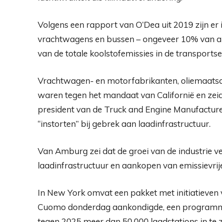
Volgens een rapport van O’Dea uit 2019 zijn er
vrachtwagens en bussen – ongeveer 10% van alle
van de totale koolstofemissies in de transportse
Vrachtwagen- en motorfabrikanten, oliemaatsc
waren tegen het mandaat van Californië en zeid
president van de Truck and Engine Manufacturers
“instorten” bij gebrek aan laadinfrastructuur.
Van Amburg zei dat de groei van de industrie v
laadinfrastructuur en aankopen van emissievri
In New York omvat een pakket met initiatieve
Cuomo donderdag aankondigde, een programma
tegen 2025 meer dan 50.000 laadstations in te ze