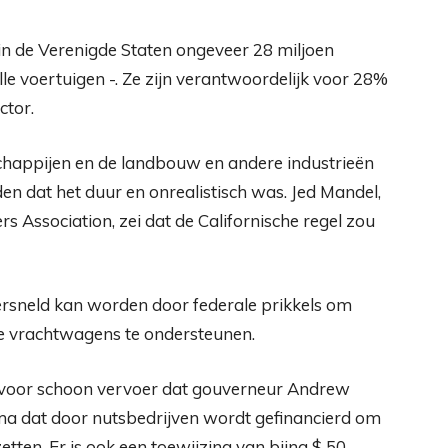
 in de Verenigde Staten ongeveer 28 miljoen
 voertuigen -. Ze zijn verantwoordelijk voor 28%
ctor.
happijen en de landbouw en andere industrieën
en dat het duur en onrealistisch was. Jed Mandel,
 Association, zei dat de Californische regel zou
ersneld kan worden door federale prikkels om
je vrachtwagens te ondersteunen.
n voor schoon vervoer dat gouverneur Andrew
 dat door nutsbedrijven wordt gefinancierd om
tten. Er is ook een toewijzing van bijna $ 50