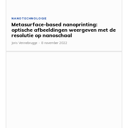
NANOTECHNOLOGIE
Metasurface-based nanoprinting:
optische afbeeldingen weergeven met de
resolutie op nanoschaal
Joris Vennebrugge
-
8 november 2022