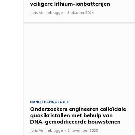
veiligere lithium-ionbatterijen
Joris Vennebrugge
-
3 oktober 2024
NANOTECHNOLOGIE
Onderzoekers engineeren colloïdale
quasikristallen met behulp van
DNA-gemodificeerde bouwstenen
Joris Vennebrugge
-
2 november 2023