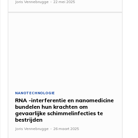
Joris Vennebrugge
-
22 mei 2025
NANOTECHNOLOGIE
RNA -interferentie en nanomedicine
bundelen hun krachten om
gevaarlijke schimmelinfecties te
bestrijden
Joris Vennebrugge
-
26 maart 2025