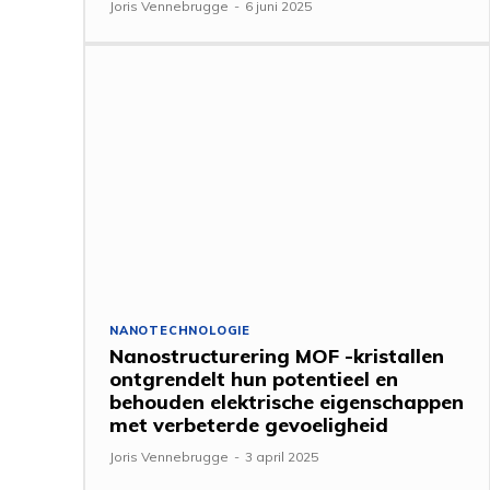
Joris Vennebrugge
-
6 juni 2025
NANOTECHNOLOGIE
Nanostructurering MOF -kristallen
ontgrendelt hun potentieel en
behouden elektrische eigenschappen
met verbeterde gevoeligheid
Joris Vennebrugge
-
3 april 2025