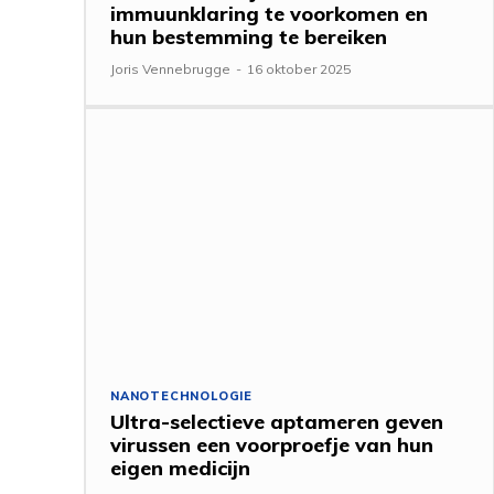
immuunklaring te voorkomen en
hun bestemming te bereiken
Joris Vennebrugge
-
16 oktober 2025
NANOTECHNOLOGIE
Ultra-selectieve aptameren geven
virussen een voorproefje van hun
eigen medicijn