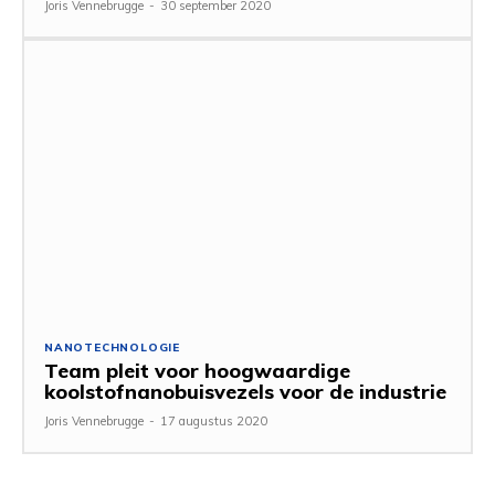
Joris Vennebrugge
-
30 september 2020
NANOTECHNOLOGIE
Team pleit voor hoogwaardige
koolstofnanobuisvezels voor de industrie
Joris Vennebrugge
-
17 augustus 2020