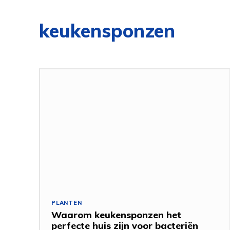
keukensponzen
PLANTEN
Waarom keukensponzen het
perfecte huis zijn voor bacteriën