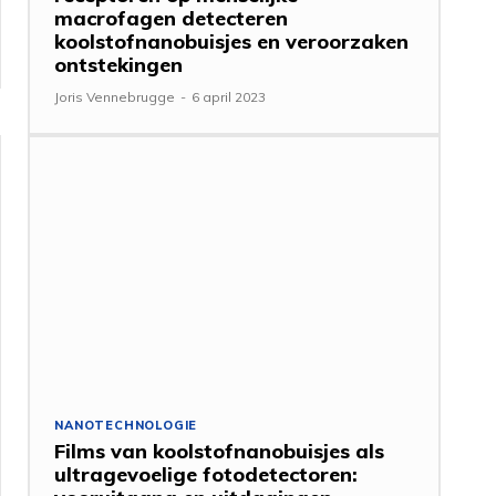
macrofagen detecteren
koolstofnanobuisjes en veroorzaken
ontstekingen
Joris Vennebrugge
-
6 april 2023
NANOTECHNOLOGIE
Films van koolstofnanobuisjes als
ultragevoelige fotodetectoren: