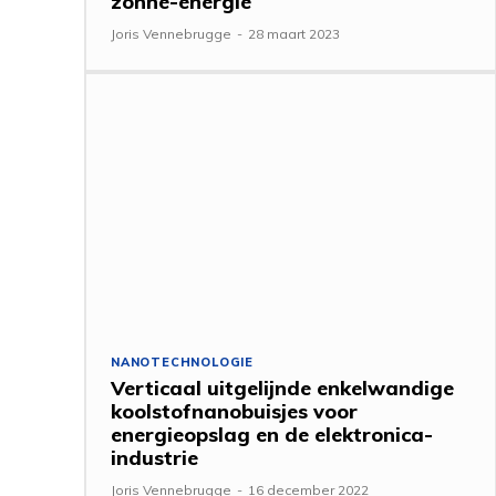
zonne-energie
Joris Vennebrugge
-
28 maart 2023
NANOTECHNOLOGIE
Verticaal uitgelijnde enkelwandige
koolstofnanobuisjes voor
energieopslag en de elektronica-
industrie
Joris Vennebrugge
-
16 december 2022