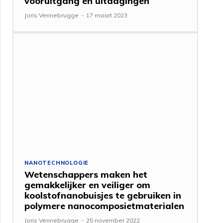
vooruitgang en uitdagingen
Joris Vennebrugge
-
17 maart 2023
NANOTECHNOLOGIE
Wetenschappers maken het
gemakkelijker en veiliger om
koolstofnanobuisjes te gebruiken in
polymere nanocomposietmaterialen
Joris Vennebrugge
-
25 november 2022