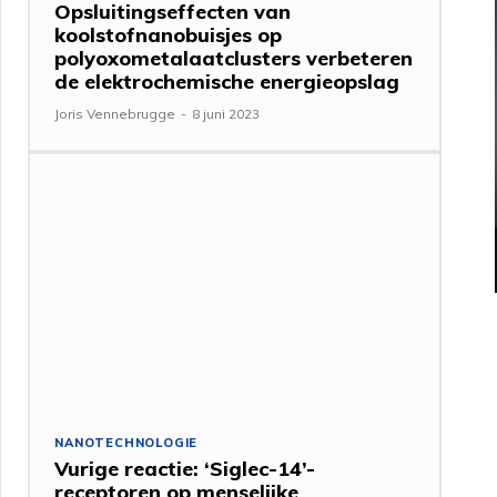
Opsluitingseffecten van
koolstofnanobuisjes op
polyoxometalaatclusters verbeteren
de elektrochemische energieopslag
Joris Vennebrugge
-
8 juni 2023
NANOTECHNOLOGIE
Vurige reactie: ‘Siglec-14’-
receptoren op menselijke