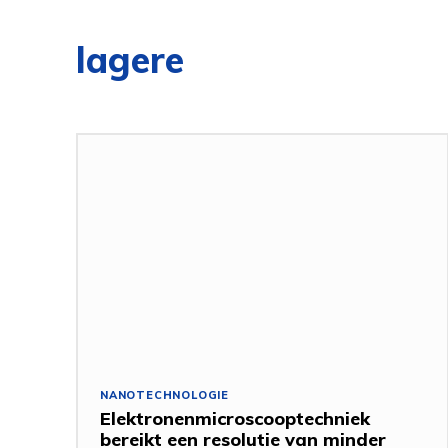
lagere
NANOTECHNOLOGIE
Elektronenmicroscooptechniek
bereikt een resolutie van minder