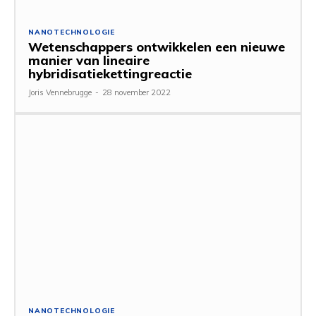
NANOTECHNOLOGIE
Wetenschappers ontwikkelen een nieuwe
manier van lineaire
hybridisatiekettingreactie
Joris Vennebrugge
-
28 november 2022
NANOTECHNOLOGIE