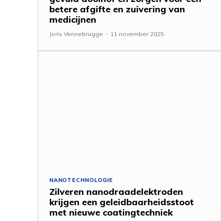
betere afgifte en zuivering van
medicijnen
Joris Vennebrugge
-
11 november 2025
NANOTECHNOLOGIE
Zilveren nanodraadelektroden
krijgen een geleidbaarheidsstoot
met nieuwe coatingtechniek