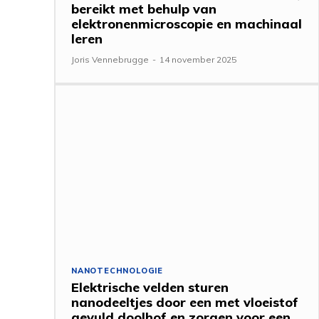
bereikt met behulp van
elektronenmicroscopie en machinaal
leren
Joris Vennebrugge
-
14 november 2025
NANOTECHNOLOGIE
Elektrische velden sturen
nanodeeltjes door een met vloeistof
gevuld doolhof en zorgen voor een