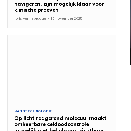
navigeren, zijn mogelijk klaar voor
klinische proeven
Joris Vennebrugge
-
13 november 2025
NANOTECHNOLOGIE
Op licht reagerend molecuul maakt
omkeerbare celdoodcontrole
mogelijk met behulp van zichtbaar