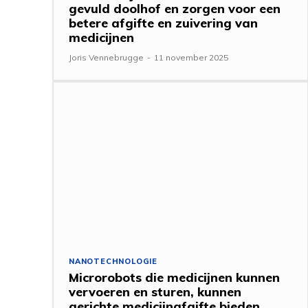
gevuld doolhof en zorgen voor een
betere afgifte en zuivering van
medicijnen
Joris Vennebrugge
-
11 november 2025
NANOTECHNOLOGIE
Microrobots die medicijnen kunnen
vervoeren en sturen, kunnen
gerichte medicijnafgifte bieden