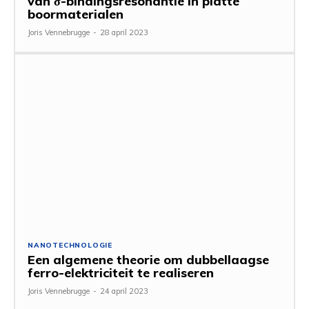
van σ-bindingsresonantie in platte
boormaterialen
Joris Vennebrugge
-
28 april 2023
NANOTECHNOLOGIE
Een algemene theorie om dubbellaagse
ferro-elektriciteit te realiseren
Joris Vennebrugge
-
24 april 2023