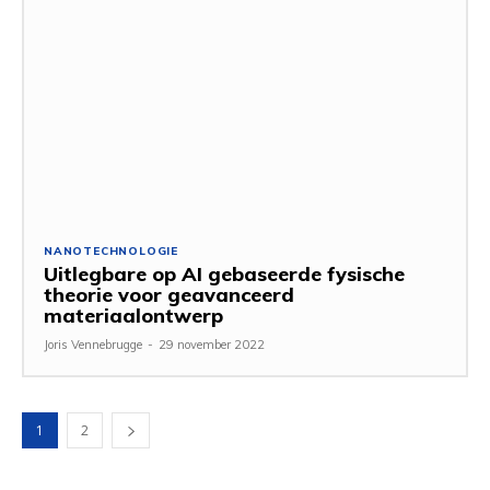
NANOTECHNOLOGIE
Uitlegbare op AI gebaseerde fysische
theorie voor geavanceerd
materiaalontwerp
Joris Vennebrugge
-
29 november 2022
1
2